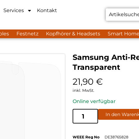
Services
Kontakt
bles
Festnetz
Kopfhörer & Headsets
Smart Hom
Samsung Anti-Ref
Transparent
21,90
€
inkl. MwSt.
Online verfügbar
In den Waren
WEEE Reg No
DE38765828