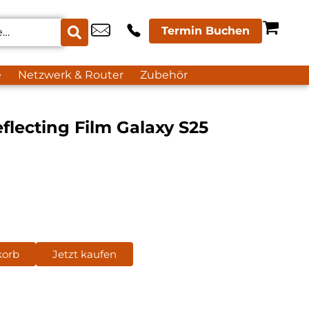
Termin Buchen
e
Netzwerk & Router
Zubehör
lecting Film Galaxy S25
korb
Jetzt kaufen