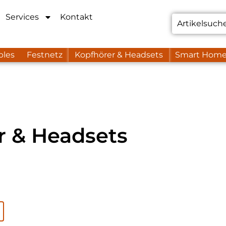
Services
Kontakt
bles
Festnetz
Kopfhörer & Headsets
Smart Hom
r & Headsets