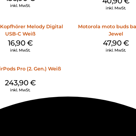
40,90
€
inkl. MwSt.
inkl. MwSt.
Kopfhörer Melody Digital
Motorola moto buds ba
USB-C Weiß
Jewel
16,90
€
47,90
€
inkl. MwSt.
inkl. MwSt.
rPods Pro (2. Gen.) Weiß
243,90
€
inkl. MwSt.