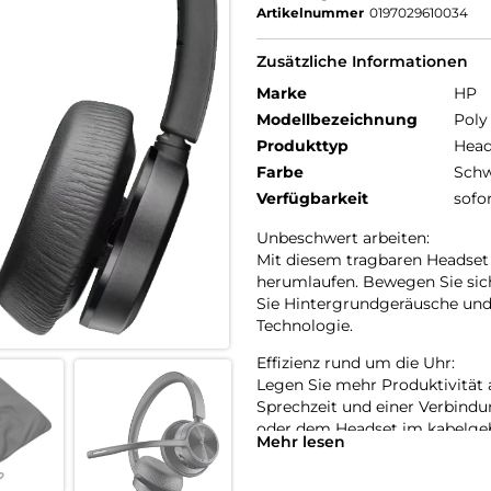
Artikelnummer
0197029610034
Zusätzliche Informationen
Marke
HP
Modellbezeichnung
Poly
Produkttyp
Head
Farbe
Schw
Verfügbarkeit
sofo
Unbeschwert arbeiten:
Mit diesem tragbaren Headset
herumlaufen. Bewegen Sie sich 
Sie Hintergrundgeräusche und 
Technologie.
Effizienz rund um die Uhr:
Legen Sie mehr Produktivität
Sprechzeit und einer Verbindu
oder dem Headset im kabelge
Mehr lesen
verlängern.