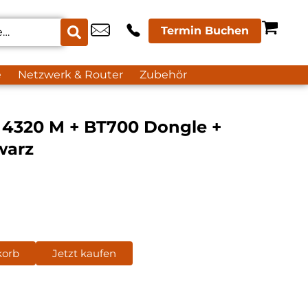
Termin Buchen
e
Netzwerk & Router
Zubehör
 4320 M + BT700 Dongle +
warz
korb
Jetzt kaufen