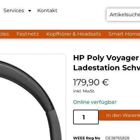
Services
Kontakt
bles
Festnetz
Kopfhörer & Headsets
Smart Hom
HP Poly Voyager
Ladestation Sch
179,90
€
inkl. MwSt.
Online verfügbar
In den Waren
WEEE Reg No
DE38765828