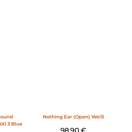
 Sound
Nothing Ear (Open) Weiß
XI 3 Blue
98,90
€