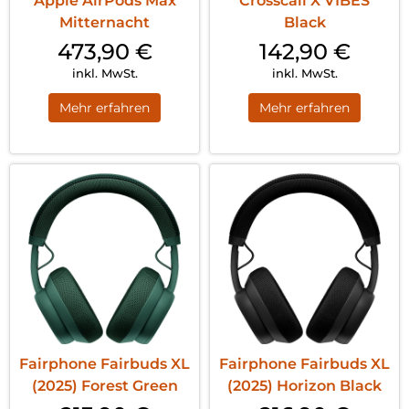
Apple AirPods Max
Crosscall X VIBES
Mitternacht
Black
473,90
€
142,90
€
inkl. MwSt.
inkl. MwSt.
Mehr erfahren
Mehr erfahren
Fairphone Fairbuds XL
Fairphone Fairbuds XL
(2025) Forest Green
(2025) Horizon Black