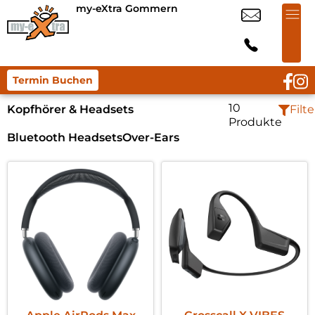
my-eXtra Gommern
Termin Buchen
10
Kopfhörer & Headsets
Filte
Produkte
Bluetooth Headsets
Over-Ears