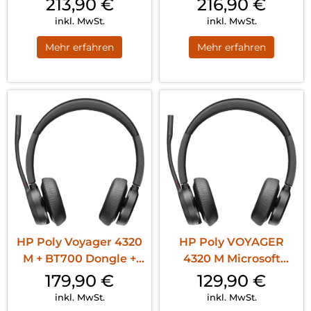
213,90
€
216,90
€
inkl. MwSt.
inkl. MwSt.
Mehr erfahren
Mehr erfahren
HP Poly Voyager 4320
HP Poly VOYAGER
M + BT700 Dongle +
4320 M Microsoft
Ladestation Schwarz
Teams zertifiziertes
179,90
€
129,90
€
Headset mit
inkl. MwSt.
inkl. MwSt.
Ladestation Schwarz