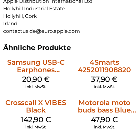
Apple Distribution International Ltd
Hollyhill Industrial Estate
Hollyhill, Cork
Irland
contactus.de@euro.apple.com
Ähnliche Produkte
Samsung USB-C
4Smarts
Earphones
4252011908820
Schwarz
20,90
€
37,90
€
inkl. MwSt.
inkl. MwSt.
Crosscall X VIBES
Motorola moto
Black
buds bass Blue
Jewel
142,90
€
47,90
€
inkl. MwSt.
inkl. MwSt.