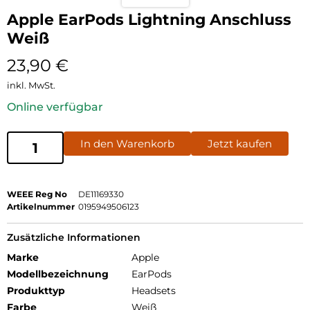
Apple EarPods Lightning Anschluss
Weiß
23,90
€
inkl. MwSt.
Online verfügbar
In den Warenkorb
Jetzt kaufen
WEEE Reg No
DE11169330
Artikelnummer
0195949506123
Zusätzliche Informationen
Marke
Apple
Modellbezeichnung
EarPods
Produkttyp
Headsets
Farbe
Weiß