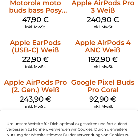
Motorola moto
Apple AirPods Pro
buds bass Posy
3 Weiß
Green
47,90
€
240,90
€
inkl. MwSt.
inkl. MwSt.
Apple EarPods
Apple AirPods 4
(USB-C) Weiß
ANC Weiß
22,90
€
192,90
€
inkl. MwSt.
inkl. MwSt.
Apple AirPods Pro
Google Pixel Buds
(2. Gen.) Weiß
Pro Coral
243,90
€
92,90
€
inkl. MwSt.
inkl. MwSt.
Um unsere Website für Dich optimal zu gestalten und fortlaufend
verbessern zu können, verwenden wir Cookies. Durch die weitere
Nutzung der Website stimmst Du der Verwendung von Cookies zu.