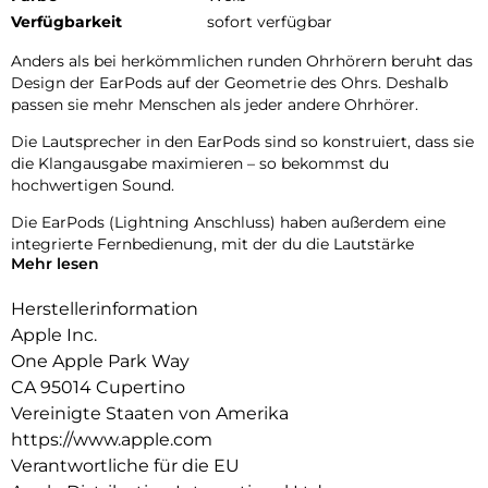
Verfügbarkeit
sofort verfügbar
Anders als bei herkömmlichen runden Ohrhörern beruht das
Design der EarPods auf der Geometrie des Ohrs. Deshalb
passen sie mehr Menschen als jeder andere Ohrhörer.
Die Lautsprecher in den EarPods sind so konstruiert, dass sie
die Klangausgabe maximieren – so bekommst du
hochwertigen Sound.
Die EarPods (Lightning Anschluss) haben außerdem eine
integrierte Fernbedienung, mit der du die Lautstärke
Mehr lesen
anpassen, die Wiedergabe von Musik und Videos steuern und
Anrufe annehmen und beenden kannst, indem du einfach auf
Herstellerinformation
die Fernbedienung drückst.
Apple Inc.
One Apple Park Way
CA 95014 Cupertino
Vereinigte Staaten von Amerika
https://www.apple.com
Verantwortliche für die EU