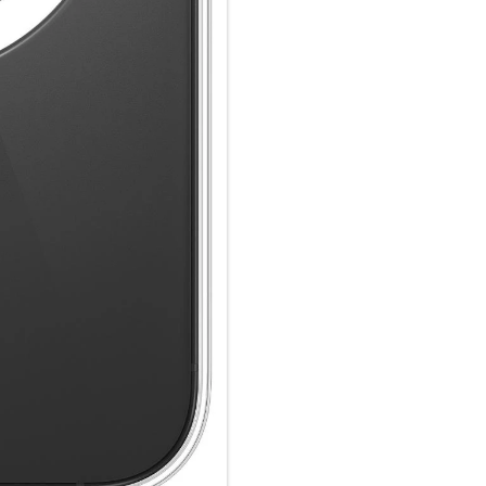
Case ganz einfach und sorgt fü
Laden einfach im Case und doc
oder Qi zertifiziertes Ladegerät
Wie jedes von Apple entwickel
Fertigungs­prozesses Tausende
aus, sondern ist auch dafür ge
schützen.