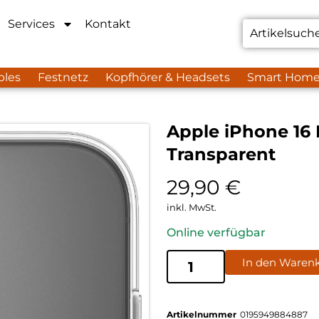
Services
Kontakt
bles
Festnetz
Kopfhörer & Headsets
Smart Hom
Apple iPhone 16
Transparent
29,90
€
inkl. MwSt.
Online verfügbar
In den Waren
Artikelnummer
0195949884887