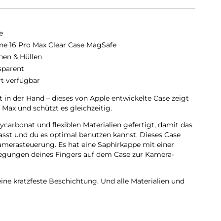
e
ne 16 Pro Max Clear Case MagSafe
hen & Hüllen
sparent
rt verfügbar
ut in der Hand – dieses von Apple entwickelte Case zeigt
 Max und schützt es gleichzeitig.
­carbonat und flexiblen Materialien gefertigt, damit das
passt und du es optimal benutzen kannst. Dieses Case
amera­steuerung. Es hat eine Saphir­kappe mit einer
wegungen deines Fingers auf dem Case zur Kamera­
ine kratzfeste Beschichtung. Und alle Materialien und
ert, um zu verhindern, dass das Case mit der Zeit
 sich perfekt am iPhone 16 Pro Max ausrichten, hält das