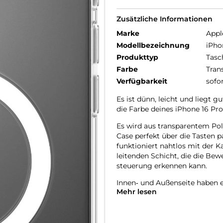
Zusätzliche Informationen
Marke
Appl
Modellbezeichnung
iPho
Produkttyp
Tasc
Farbe
Tran
Verfügbarkeit
sofo
Es ist dünn, leicht und liegt g
die Farbe deines iPhone 16 Pro
Es wird aus transparentem Poly
Case perfekt über die Tasten 
funktioniert nahtlos mit der K
leitenden Schicht, die die Be
steuerung erkennen kann.
Innen‑ und Außenseite haben e
Mehr lesen
Beschich­tungen wurden optimi
vergilbt.
Mit integrierten Magneten, die