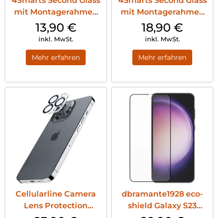
4Smarts Second Glass
4Smarts Second Glass
mit Montagerahmen
mit Montagerahmen
iPhone 17 Air
iPhone 17 Pro
13,90
€
18,90
€
Transparent
Transparent
inkl. MwSt.
inkl. MwSt.
Mehr erfahren
Mehr erfahren
Cellularline Camera
dbramante1928 eco-
Lens Protection
shield Galaxy S23
iPhone 16 Pro/16 Pro
Schwarz