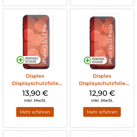
Displex
Displex
Displayschutzfolie
Displayschutzfolie
(9H) iPhone 12/12 Pro
(9H) iPhone 13
13,90
€
12,90
€
Transparent
Pro/14/13 Transparent
inkl. MwSt.
inkl. MwSt.
Mehr erfahren
Mehr erfahren