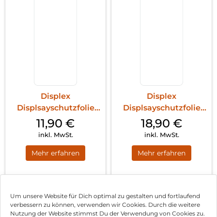
Displex
Displex
Displsayschutzfolie
Displsayschutzfolie
(9H) Galaxy S24
(9H) Galaxy S24+
11,90
€
18,90
€
Transparent
Transparent
inkl. MwSt.
inkl. MwSt.
Mehr erfahren
Mehr erfahren
1
2
3
4
Nächste
Um unsere Website für Dich optimal zu gestalten und fortlaufend
verbessern zu können, verwenden wir Cookies. Durch die weitere
Nutzung der Website stimmst Du der Verwendung von Cookies zu.