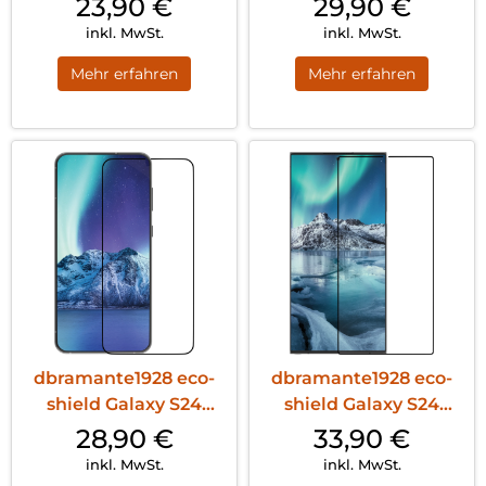
23,90
€
29,90
€
Max Clear
inkl. MwSt.
inkl. MwSt.
Mehr erfahren
Mehr erfahren
dbramante1928 eco-
dbramante1928 eco-
shield Galaxy S24
shield Galaxy S24
Schwarz
Ultra Schwarz
28,90
€
33,90
€
inkl. MwSt.
inkl. MwSt.