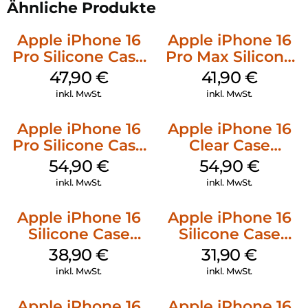
Ähnliche Produkte
Apple iPhone 16
Apple iPhone 16
Pro Silicone Case
Pro Max Silicone
MagSafe Denim
Case MagSafe
47,90
€
41,90
€
Ultramarine
inkl. MwSt.
inkl. MwSt.
Apple iPhone 16
Apple iPhone 16
Pro Silicone Case
Clear Case
MagSafe Black
MagSafe
54,90
€
54,90
€
Transparent
inkl. MwSt.
inkl. MwSt.
Apple iPhone 16
Apple iPhone 16
Silicone Case
Silicone Case
MagSafe
MagSafe Fuchsia
38,90
€
31,90
€
Ultramarine
inkl. MwSt.
inkl. MwSt.
Apple iPhone 16
Apple iPhone 16