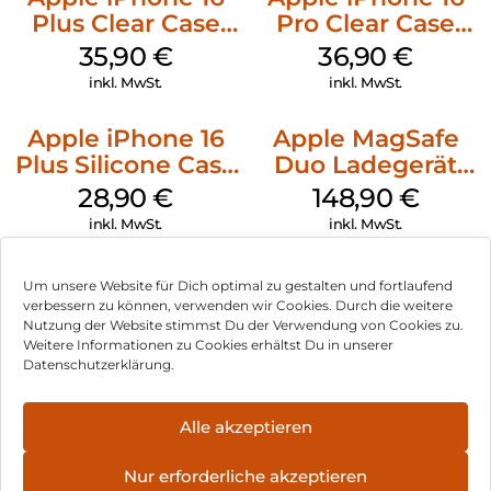
Plus Clear Case
Pro Clear Case
MagSafe
MagSafe
35,90
€
36,90
€
Transparent
Transparent
inkl. MwSt.
inkl. MwSt.
Apple iPhone 16
Apple MagSafe
Plus Silicone Case
Duo Ladegerät
MagSafe Black
Weiß
28,90
€
148,90
€
inkl. MwSt.
inkl. MwSt.
Um unsere Website für Dich optimal zu gestalten und fortlaufend
verbessern zu können, verwenden wir Cookies. Durch die weitere
Nutzung der Website stimmst Du der Verwendung von Cookies zu.
Impressum
Weitere Informationen zu Cookies erhältst Du in unserer
Datenschutzerklärung.
AGB
Datenschutz
Alle akzeptieren
Vertrag widerrufen
Nur erforderliche akzeptieren