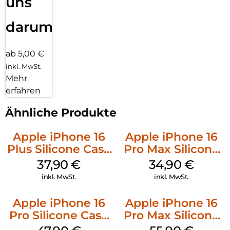
uns
darum!
ab 5,00 €
inkl. MwSt.
Mehr
erfahren
Ähnliche Produkte
Apple iPhone 16
Apple iPhone 16
Plus Silicone Case
Pro Max Silicone
MagSafe Lake
Case MagSafe
37,90
€
34,90
€
Green
Denim
inkl. MwSt.
inkl. MwSt.
Apple iPhone 16
Apple iPhone 16
Pro Silicone Case
Pro Max Silicone
MagSafe Denim
Case MagSafe