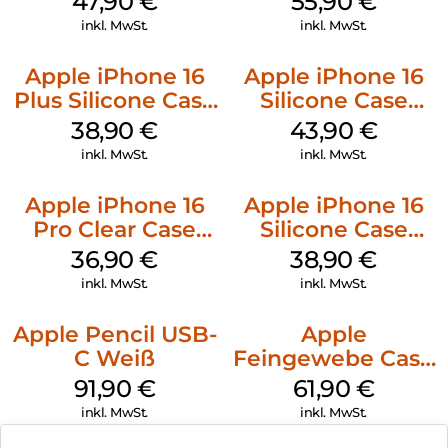
47,90
€
55,90
€
Stone Gray
inkl. MwSt.
inkl. MwSt.
Apple iPhone 16
Apple iPhone 16
Plus Silicone Case
Silicone Case
MagSafe Denim
MagSafe Plum
38,90
€
43,90
€
inkl. MwSt.
inkl. MwSt.
Apple iPhone 16
Apple iPhone 16
Pro Clear Case
Silicone Case
MagSafe
MagSafe
36,90
€
38,90
€
Transparent
Ultramarine
inkl. MwSt.
inkl. MwSt.
Apple Pencil USB-
Apple
C Weiß
Feingewebe Case
iPhone 15 Pro
91,90
€
61,90
€
MagSafe Schwarz
inkl. MwSt.
inkl. MwSt.