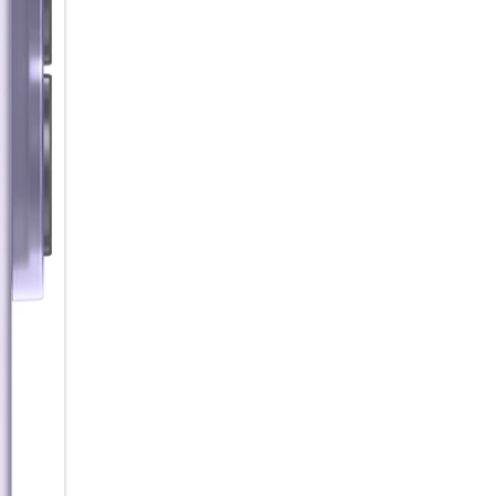
Aufnahmen ohne geschlossene
Details in deinen Aufnahmen s
verfeinert automatisch Elemen
Lieblingsstimmung für deine B
Lichteinstellungen einfach als
Videos an.
Eine Anfrage, vieles erledigt
Mit der tief in deinem Galaxy A
Anfrage erledigen – ohne dass
Beispiel einen ermin aus eine
gleichzeitig einen Alarm in de
Samsung Notes direkt mit den
Alltag von flexiblen AI-Agente
bevorzugten Agenten einfach p
AI im Hintergrund für dich arb
Sound, der verbindet
Warum alleine hören, wenn 
Auracast kannst du Audioinhal
Empfänger in der Nähe übertra
Starte einfach einen Broadcast
Video mit Ton anzuschauen. Pr