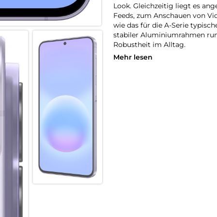
Look. Gleichzeitig liegt es an
Feeds, zum Anschauen von Vid
wie das für die A-Serie typisc
stabiler Aluminiumrahmen rund
Robustheit im Alltag.
Mehr lesen
Fließend zoomen
Ruckelfreies Zoomen funktionie
Zoomsteuerung des Galaxy A57
Die Kamera ermöglicht sanfte
Videos stabil und natürlich wi
– von dynamischer Action hin z
Auf der Überholspur
Mit Wi-Fi 6E verlässt dein Ga
moderne 6-GHz-Band, das weni
kannst du von stabilen Verbin
wenn viele Geräte gleichzeiti
dem Galaxy A57 5G bleibst du 
Deine Motive im Fokus
Gruppen-Selfies, die alle von i
Funktion kannst du für jede 