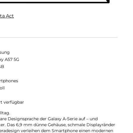
ta Act
sung
xy A57 5G
GB
B
rtphones
oll
rt verfügbar
ltag.
lare Designsprache der Galaxy A-Serie auf – und
iter. Das 6,9 mm dünne Gehäuse, schmale Displayränder
meradesign verleihen dem Smartphone einen modernen