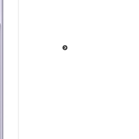
Einfach über das Smartphone v
empfangen.
Lange Energie. Kurze Ladepau
Von der ersten Nachricht am 
5.000-mAh Akku begleitet dich
bietet dir dabei bis zu 29 St
nachgeladen werden muss, brin
Galaxy A57 5G schnell wieder a