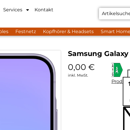
Services
Kontakt
bles
Festnetz
Kopfhörer & Headsets
Smart Hom
Samsung Galaxy 
0,00
€
inkl. MwSt.
Produkt