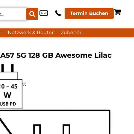
Termin Buchen
e
Netzwerk & Router
Zubehör
A57 5G 128 GB Awesome Lilac
datenblatt