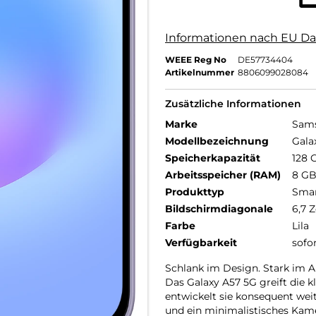
Informationen nach EU Da
WEEE Reg No
DE57734404
Artikelnummer
8806099028084
Zusätzliche Informationen
Marke
Sam
Modellbezeichnung
Gala
Speicherkapazität
128 
Arbeitsspeicher (RAM)
8 G
Produkttyp
Sma
Bildschirmdiagonale
6,7 Z
Farbe
Lila
Verfügbarkeit
sofo
Schlank im Design. Stark im Al
Das Galaxy A57 5G greift die k
entwickelt sie konsequent we
und ein minimalistisches Ka