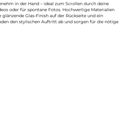
genehm in der Hand – ideal zum Scrollen durch deine
eos oder für spontane Fotos. Hochwertige Materialien
he glänzende Glas-Finish auf der Rückseite und ein
en den stylischen Auftritt ab und sorgen für die nötige
rt jetzt auch mit der Galaxy A-Serie: Dank der intuitiven
 5G kannst du fließend in deine Szenen hineinzoomen.
 Übergänge zwischen den Zoomstufen, sodass deine
rken. So findest du schnell den passenden Bildausschnitt
u detailreichen Close-ups.
laxy A57 5G überfüllte Datenautobahnen und nutzt das
ger ausgelastet ist als andere Frequenzen. Dadurch
dungen ohne Störungen und Ruckler profitieren – auch
g online sind. Ob Streaming, Gaming oder Downloads: Mit
verbunden und kannst deine Inhalte flüssig genießen.
hrer besten Seite zeigen: Mit der „Bestes Gesicht“-
Person den passenden Ausdruck auswählen für