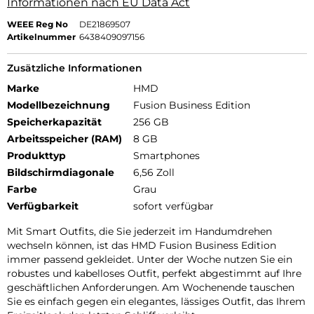
Informationen nach EU Data Act
WEEE Reg No
DE21869507
Artikelnummer
6438409097156
Zusätzliche Informationen
Marke
HMD
Modellbezeichnung
Fusion Business Edition
Speicherkapazität
256 GB
Arbeitsspeicher (RAM)
8 GB
Produkttyp
Smartphones
Bildschirmdiagonale
6,56 Zoll
Farbe
Grau
Verfügbarkeit
sofort verfügbar
Mit Smart Outfits, die Sie jederzeit im Handumdrehen
wechseln können, ist das HMD Fusion Business Edition
immer passend gekleidet. Unter der Woche nutzen Sie ein
robustes und kabelloses Outfit, perfekt abgestimmt auf Ihre
geschäftlichen Anforderungen. Am Wochenende tauschen
Sie es einfach gegen ein elegantes, lässiges Outfit, das Ihrem