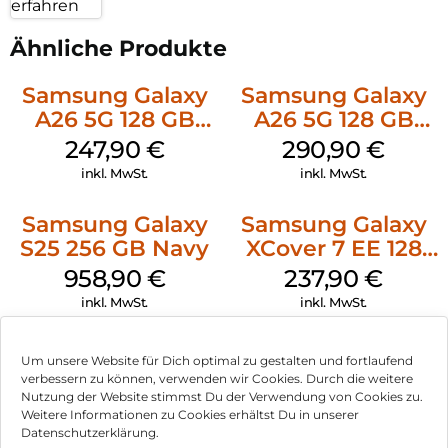
erfahren
Ähnliche Produkte
Samsung Galaxy
Samsung Galaxy
A26 5G 128 GB
A26 5G 128 GB
Black
White
247,90
€
290,90
€
inkl. MwSt.
inkl. MwSt.
Samsung Galaxy
Samsung Galaxy
S25 256 GB Navy
XCover 7 EE 128
GB Black
958,90
€
237,90
€
inkl. MwSt.
inkl. MwSt.
Doro Leva L30
Crosscall Core S5
Um unsere Website für Dich optimal zu gestalten und fortlaufend
Graphite/Weiß
128 MB Schwarz
verbessern zu können, verwenden wir Cookies. Durch die weitere
Nutzung der Website stimmst Du der Verwendung von Cookies zu.
119,90
€
91,90
€
Weitere Informationen zu Cookies erhältst Du in unserer
inkl. MwSt.
inkl. MwSt.
Datenschutzerklärung.