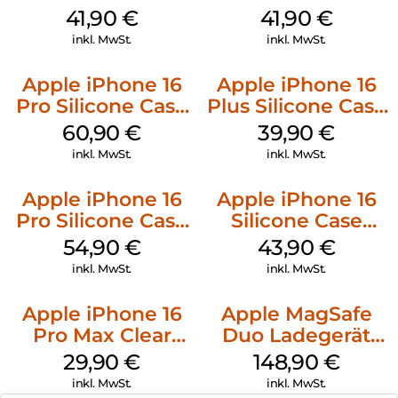
MagSafe Stone
Case MagSafe
41,90
€
41,90
€
Gray
Ultramarine
inkl. MwSt.
inkl. MwSt.
Apple iPhone 16
Apple iPhone 16
Pro Silicone Case
Plus Silicone Case
MagSafe Stone
MagSafe Plum
60,90
€
39,90
€
Gray
inkl. MwSt.
inkl. MwSt.
Apple iPhone 16
Apple iPhone 16
Pro Silicone Case
Silicone Case
MagSafe Black
MagSafe Plum
54,90
€
43,90
€
inkl. MwSt.
inkl. MwSt.
Apple iPhone 16
Apple MagSafe
Pro Max Clear
Duo Ladegerät
Case MagSafe
Weiß
29,90
€
148,90
€
Transparent
inkl. MwSt.
inkl. MwSt.