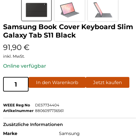
Samsung Book Cover Keyboard Slim
Galaxy Tab S11 Black
91,90
€
inkl. MwSt.
Online verfügbar
In den Warenkorb
Jetzt kaufen
WEEE Reg No
DE57734404
Artikelnummer
8806097736561
Zusätzliche Informationen
Marke
Samsung