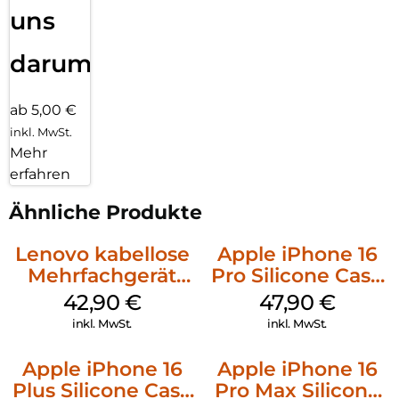
uns
darum!
ab 5,00 €
inkl. MwSt.
Mehr
erfahren
Ähnliche Produkte
Lenovo kabellose
Apple iPhone 16
Mehrfachgerät
Pro Silicone Case
Luna Grey
MagSafe Denim
42,90
€
47,90
€
inkl. MwSt.
inkl. MwSt.
Apple iPhone 16
Apple iPhone 16
Plus Silicone Case
Pro Max Silicone