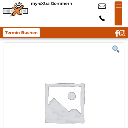
my-eXtra Gommern
Termin Buchen