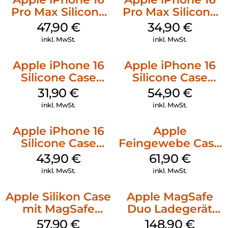
Pro Max Silicone
Pro Max Silicone
Case MagSafe
Case MagSafe
47,90
€
34,90
€
Black
Denim
inkl. MwSt.
inkl. MwSt.
Apple iPhone 16
Apple iPhone 16
Silicone Case
Silicone Case
MagSafe Fuchsia
MagSafe Lake
31,90
€
54,90
€
Green
inkl. MwSt.
inkl. MwSt.
Apple iPhone 16
Apple
Silicone Case
Feingewebe Case
MagSafe Plum
iPhone 15 Pro
43,90
€
61,90
€
MagSafe Schwarz
inkl. MwSt.
inkl. MwSt.
Apple Silikon Case
Apple MagSafe
mit MagSafe
Duo Ladegerät
iPhone 14 Pro
Weiß
57,90
€
148,90
€