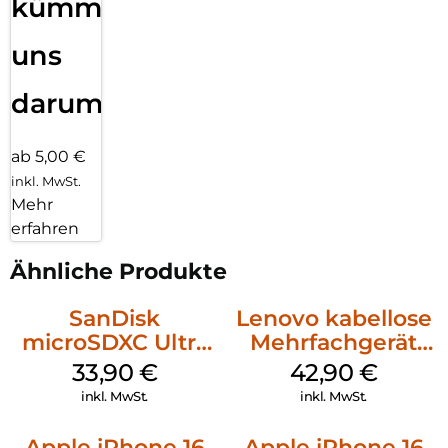
kümmern
uns
darum!
ab 5,00 €
inkl. MwSt.
Mehr
erfahren
Ähnliche Produkte
SanDisk
Lenovo kabellose
microSDXC Ultra
Mehrfachgerät
128 GB + Adapter
Luna Grey
33,90
€
42,90
€
Mobile
inkl. MwSt.
inkl. MwSt.
Apple iPhone 16
Apple iPhone 16