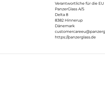
die Anforderungen an recycelte 
Verantwortliche für die EU
Rückverfolgbarkeit, chemisch
PanzerGlass A/S
Delta 8
8382 Hinnerup
Dänemark
customercareeu@panzerg
https://panzerglass.de