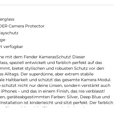
erglass
ER Camera Protector
layschutz
nge
rt verfügbar
ne mit dem Fender KamerasSchutz! Dieser
s, speziell entwickelt und farblich perfekt auf das
immt, bietet stylischen und robusten Schutz vor den
s Alltags. Der superdünne, aber extrem stabile
ale Haltbarkeit und schützt das gesamte Kamera-Modul.
chützt nicht nur deine Linsen, sondern verstärkt auch
 iPhones – und das in einem Finish, das nie verblasst!
nen, geräteabgestimmten Farben: Silver, Deep Blue und
nstallation ist kinderleicht und sitzt perfekt. Der farblich
rGlass schützt dein iPhone mit einzigartigem
t du.
(GRS) = Die GRS ist eine internationale Produktnorm,