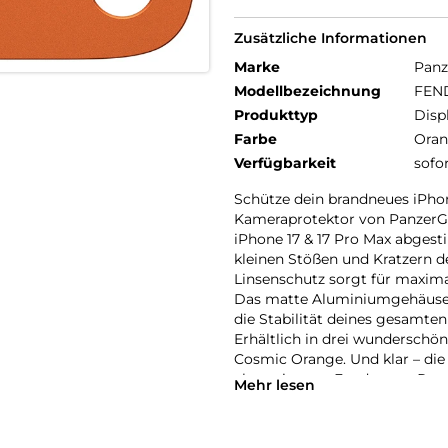
Zusätzliche Informationen
Marke
Panz
Modellbezeichnung
FEND
Produkttyp
Disp
Farbe
Ora
Verfügbarkeit
sofo
Schütze dein brandneues iPho
Kameraprotektor von PanzerGlas
iPhone 17 & 17 Pro Max abgest
kleinen Stößen und Kratzern de
Linsenschutz sorgt für maxim
Das matte Aluminiumgehäuse s
die Stabilität deines gesamten
Erhältlich in drei wunderschö
Cosmic Orange. Und klar – die I
abgestimmte Fender von Panze
Mehr lesen
Kameraschutz – echt stark, ech
Der Global Recycled Standard 