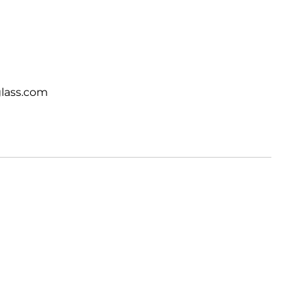
Materialien definiert, z.B. in Bezug auf
e Inhaltsstoffe und Umweltauswirkungen.
lass.com