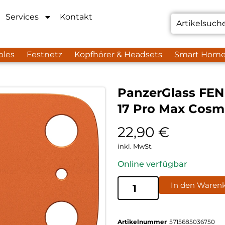
Services
Kontakt
bles
Festnetz
Kopfhörer & Headsets
Smart Hom
PanzerGlass FEN
17 Pro Max Cosm
22,90
€
inkl. MwSt.
Online verfügbar
In den Waren
Artikelnummer
5715685036750