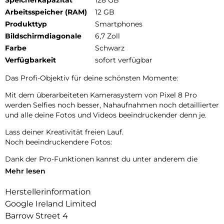
Arbeitsspeicher (RAM)
12 GB
Produkttyp
Smartphones
Bildschirmdiagonale
6,7 Zoll
Farbe
Schwarz
Verfügbarkeit
sofort verfügbar
Das Profi-Objektiv für deine schönsten Momente:
Mit dem überarbeiteten Kamerasystem von Pixel 8 Pro
werden Selfies noch besser, Nahaufnahmen noch detaillierter
und alle deine Fotos und Videos beeindruckender denn je.
Lass deiner Kreativität freien Lauf.
Noch beeindruckendere Fotos:
Dank der Pro-Funktionen kannst du unter anderem die
Belichtungszeit und den ISO-Wert in den erweiterten
Mehr lesen
Kameraeinstellungen ändern.7 Außerdem gelingen dir so
Bilder in hoher Auflösung – für noch mehr Detailtiefe.
Herstellerinformation
Google Ireland Limited
Nur auf Google Pixel 8 Pro
Barrow Street 4
In kürzerer Zeit noch mehr erledigen.