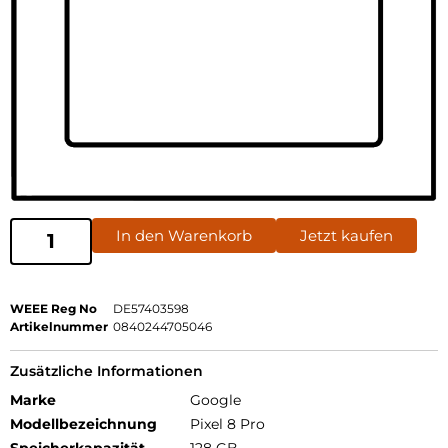
In den Warenkorb
Jetzt kaufen
WEEE Reg No
DE57403598
Artikelnummer
0840244705046
Zusätzliche Informationen
Marke
Google
Modellbezeichnung
Pixel 8 Pro
Speicherkapazität
128 GB