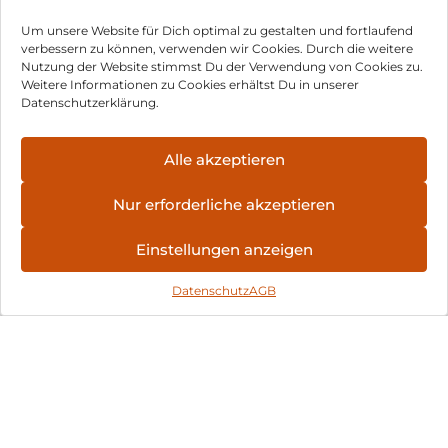
Weiss
Titanium Silver
60,90
€
1.269,90
€
Um unsere Website für Dich optimal zu gestalten und fortlaufend
inkl. MwSt.
inkl. MwSt.
verbessern zu können, verwenden wir Cookies. Durch die weitere
Nutzung der Website stimmst Du der Verwendung von Cookies zu.
Weitere Informationen zu Cookies erhältst Du in unserer
Samsung Galaxy
Samsung Galaxy
Datenschutzerklärung.
S25 Ultra 512 GB
A26 5G 128 GB
Titanium
White
1.592,90
€
290,90
€
Alle akzeptieren
Whitesilver
inkl. MwSt.
inkl. MwSt.
Nur erforderliche akzeptieren
Samsung Galaxy
Samsung Galaxy
A26 5G 128 GB
S25 128 GB Mint
Einstellungen anzeigen
Mint
290,90
€
635,90
€
Datenschutz
AGB
inkl. MwSt.
inkl. MwSt.
Nothing Phone
HMD Fusion
(3a) 256 GB Black
Business Edition
256 GB Grey
378,90
€
266,90
€
inkl. MwSt.
inkl. MwSt.