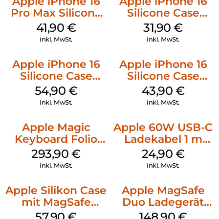
Apple iPhone 16
Apple iPhone 16
Pro Max Silicone
Silicone Case
Case MagSafe
MagSafe Fuchsia
41,90
€
31,90
€
Ultramarine
inkl. MwSt.
inkl. MwSt.
Apple iPhone 16
Apple iPhone 16
Silicone Case
Silicone Case
MagSafe Black
MagSafe Plum
54,90
€
43,90
€
inkl. MwSt.
inkl. MwSt.
Apple Magic
Apple 60W USB-C
Keyboard Folio
Ladekabel 1 m
iPad 10.9″ (10.Gen.)
Weiß
293,90
€
24,90
€
Weiß
inkl. MwSt.
inkl. MwSt.
Apple Silikon Case
Apple MagSafe
mit MagSafe
Duo Ladegerät
iPhone 14 Pro
Weiß
57,90
€
148,90
€