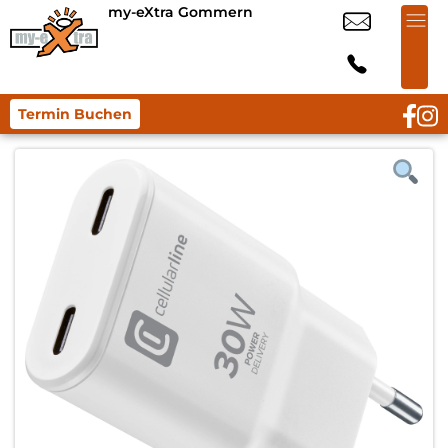
my-eXtra Gommern
Termin Buchen