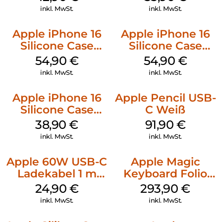
Stone Gray
inkl. MwSt.
inkl. MwSt.
Apple iPhone 16
Apple iPhone 16
Silicone Case
Silicone Case
MagSafe Black
MagSafe Lake
54,90
€
54,90
€
Green
inkl. MwSt.
inkl. MwSt.
Apple iPhone 16
Apple Pencil USB-
Silicone Case
C Weiß
MagSafe
38,90
€
91,90
€
Ultramarine
inkl. MwSt.
inkl. MwSt.
Apple 60W USB-C
Apple Magic
Ladekabel 1 m
Keyboard Folio
Weiß
iPad 10.9″ (10.Gen.)
24,90
€
293,90
€
Weiß
inkl. MwSt.
inkl. MwSt.