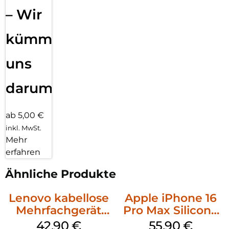
– Wir
kümmern
uns
darum!
ab 5,00 €
inkl. MwSt.
Mehr
erfahren
Ähnliche Produkte
Lenovo kabellose
Apple iPhone 16
Mehrfachgerät
Pro Max Silicone
Luna Grey
Case MagSafe
42,90
€
55,90
€