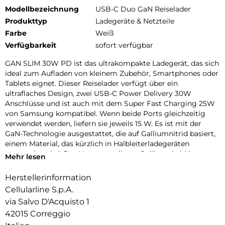
Modellbezeichnung
USB-C Duo GaN Reiselader
Produkttyp
Ladegeräte & Netzteile
Farbe
Weiß
Verfügbarkeit
sofort verfügbar
GAN SLIM 30W PD ist das ultrakompakte Ladegerät, das sich
ideal zum Aufladen von kleinem Zubehör, Smartphones oder
Tablets eignet. Dieser Reiselader verfügt über ein
ultraflaches Design, zwei USB-C Power Delivery 30W
Anschlüsse und ist auch mit dem Super Fast Charging 25W
von Samsung kompatibel. Wenn beide Ports gleichzeitig
verwendet werden, liefern sie jeweils 15 W. Es ist mit der
GaN-Technologie ausgestattet, die auf Galliumnitrid basiert,
einem Material, das kürzlich in Halbleiterladegeräten
verwendet wird. Der Hauptvorteil von Galliumnitrid im
Mehr lesen
Vergleich zu Ladegeräten besteht darin, dass es weniger
Wärme erzeugt. Durch die reduzierte Wärmeentwicklung
Herstellerinformation
können die Komponenten näher beieinander platziert
Cellularline S.p.A.
werden, wodurch die Gesamtgröße der Ladegeräte reduziert
via Salvo D'Acquisto 1
wird.
42015 Correggio