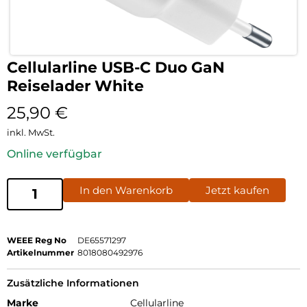
Cellularline USB-C Duo GaN
Reiselader White
25,90
€
inkl. MwSt.
Online verfügbar
In den Warenkorb
Jetzt kaufen
WEEE Reg No
DE65571297
Artikelnummer
8018080492976
Zusätzliche Informationen
Marke
Cellularline