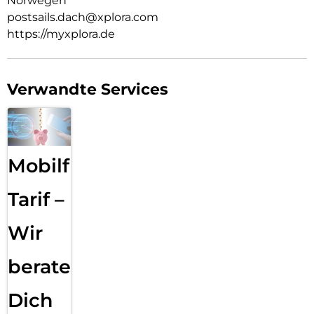
Norwegen
postsails.dach@xplora.com
https://myxplora.de
Verwandte Services
Mobilfunk
Tarif –
Wir
beraten
Dich