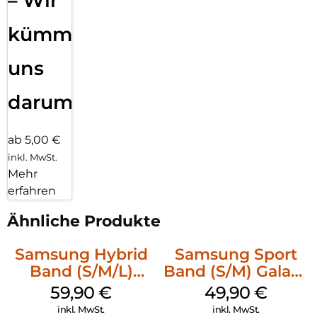
– Wir
kümmern
uns
darum!
ab 5,00 €
inkl. MwSt.
Mehr
erfahren
Ähnliche Produkte
Samsung Hybrid
Samsung Sport
Band (S/M/L)
Band (S/M) Galaxy
Galaxy
Watch8/Watch8
59,90
€
49,90
€
Watch8/Watch8
Classic White
inkl. MwSt.
inkl. MwSt.