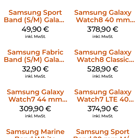
Classic Taupe
Samsung Sport
Samsung Galaxy
Band (S/M) Galaxy
Watch8 40 mm
Watch8/Watch8
Graphite
49,90
€
378,90
€
Classic Graphite
inkl. MwSt.
inkl. MwSt.
Samsung Fabric
Samsung Galaxy
Band (S/M) Galaxy
Watch8 Classic
Watch8/Watch8
Black
32,90
€
528,90
€
Classic Red
inkl. MwSt.
inkl. MwSt.
Samsung Galaxy
Samsung Galaxy
Watch7 44 mm
Watch7 LTE 40
Green
mm Cream
309,90
€
374,90
€
inkl. MwSt.
inkl. MwSt.
Samsung Marine
Samsung Sport