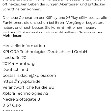
oft hektischen Leben der jungen Abenteurer und Entdecker
Schritt halten können.
Die neue Generation der X6Play und X6Play eSIM besitzt alle
Funktionen, die uns schon bei ihrem Vorgänger begeistert
haben, und noch besser: Sie kommt mit einem neuen,
leistungsfähigeren Akku, einem aktuelleren Prozessor und
Mehr lesen
einem gewebten, elastischen Textilarmband für noch mehr
Komfort.
Herstellerinformation
Das neue Design umfasst außerdem zwei austauschbare
XPLORA Technologies Deutschland GmbH
Frames zum Individualisieren der Uhr. Die neue Generation
Isestraße 20
der X6Play und X6Play eSIM ist eine erstklassige Wahl für
20144 Hamburg
Eltern, die sich für ihr Kind einen sicheren Einstieg in die
Deutschland
digitale Kommunikation wünschen, ohne Kompromisse bei
postsails.dach@xplora.com
Zuverlässigkeit und Qualität einzugehen.
https://myxplora.de
Verantwortliche für die EU
Xplora Technologies AS
Nedre Slottsgate 8
0157 Oslo