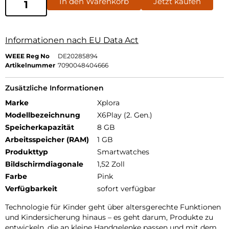
In den Warenkorb
Jetzt kaufen
Informationen nach EU Data Act
WEEE Reg No
DE20285894
Artikelnummer
7090048404666
Zusätzliche Informationen
Marke
Xplora
Modellbezeichnung
X6Play (2. Gen.)
Speicherkapazität
8 GB
Arbeitsspeicher (RAM)
1 GB
Produkttyp
Smartwatches
Bildschirmdiagonale
1,52 Zoll
Farbe
Pink
Verfügbarkeit
sofort verfügbar
Technologie für Kinder geht über altersgerechte Funktionen
und Kindersicherung hinaus – es geht darum, Produkte zu
entwickeln, die an kleine Handgelenke passen und mit dem