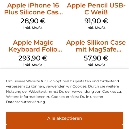
Apple iPhone 16
Apple Pencil USB-
Plus Silicone Case
C Weiß
MagSafe Black
28,90
€
91,90
€
inkl. MwSt.
inkl. MwSt.
Apple Magic
Apple Silikon Case
Keyboard Folio
mit MagSafe
iPad 10.9″ (10.Gen.)
iPhone 14 Pro
293,90
€
57,90
€
Weiß
(PRODUCT)RED
inkl. MwSt.
inkl. MwSt.
Um unsere Website für Dich optimal zu gestalten und fortlaufend
verbessern zu können, verwenden wir Cookies. Durch die weitere
Nutzung der Website stimmst Du der Verwendung von Cookies zu.
Impressum
Weitere Informationen zu Cookies erhältst Du in unserer
Datenschutzerklärung.
AGB
Datenschutz
Alle akzeptieren
Vertrag widerrufen