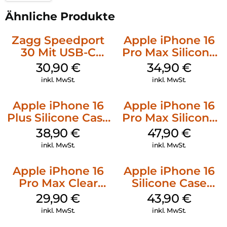
Ähnliche Produkte
Zagg Speedport
Apple iPhone 16
30 Mit USB-C
Pro Max Silicone
Kabel Weiß
Case MagSafe
30,90
€
34,90
€
Denim
inkl. MwSt.
inkl. MwSt.
Apple iPhone 16
Apple iPhone 16
Plus Silicone Case
Pro Max Silicone
MagSafe Denim
Case MagSafe
38,90
€
47,90
€
Black
inkl. MwSt.
inkl. MwSt.
Apple iPhone 16
Apple iPhone 16
Pro Max Clear
Silicone Case
Case MagSafe
MagSafe Plum
29,90
€
43,90
€
Transparent
inkl. MwSt.
inkl. MwSt.