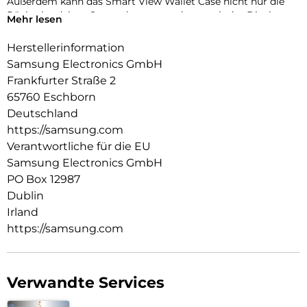
Außerdem kann das Smart View Wallet Case nicht nur die
Rückseite deines Smartphones, sondern auch das Display
Mehr lesen
vor Kratzern und bei Stürzen schützen.
Herstellerinformation
Samsung Electronics GmbH
Frankfurter Straße 2
65760 Eschborn
Deutschland
https://samsung.com
Verantwortliche für die EU
Samsung Electronics GmbH
PO Box 12987
Dublin
Irland
https://samsung.com
Verwandte Services