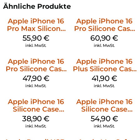
Ähnliche Produkte
Apple iPhone 16
Apple iPhone 16
Pro Max Silicone
Pro Silicone Case
Case MagSafe
MagSafe Stone
55,90
€
60,90
€
Stone Gray
Gray
inkl. MwSt.
inkl. MwSt.
Apple iPhone 16
Apple iPhone 16
Pro Silicone Case
Plus Silicone Case
MagSafe Denim
MagSafe Stone
47,90
€
41,90
€
Gray
inkl. MwSt.
inkl. MwSt.
Apple iPhone 16
Apple iPhone 16
Silicone Case
Silicone Case
MagSafe
MagSafe Black
38,90
€
54,90
€
Ultramarine
inkl. MwSt.
inkl. MwSt.