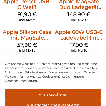
Apple Pencil USB-
Apple MagSafe
C Weiß
Duo Ladegerät
Weiß
91,90
€
148,90
€
inkl. MwSt.
inkl. MwSt.
Apple Silikon Case
Apple 60W USB-C
mit MagSafe
Ladekabel 1 m
iPhone 14 Pro
Weiß
57,90
€
17,90
€
(PRODUCT)RED
inkl. MwSt.
inkl. MwSt.
Um unsere Website für Dich optimal zu gestalten und fortlaufend
verbessern zu können, verwenden wir Cookies. Durch die weitere
Nutzung der Website stimmst Du der Verwendung von Cookies zu.
Impressum
Weitere Informationen zu Cookies erhältst Du in unserer
Datenschutzerklärung.
AGB
Datenschutz
Alle akzeptieren
Vertrag widerrufen
Nur erforderliche akzeptieren