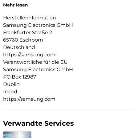
bedienen zu können, z. B. um einen Anruf anzunehmen oder
Mehr lesen
die Musik zu stoppen, während das Case geschlossen ist.
Herstellerinformation
Mit deinem Smartphone Wichtiges sicher aufbewahren:
Samsung Electronics GmbH
Stecke deine häufig genutzten Karten einfach in dein Smart
Frankfurter Straße 2
View Wallet Case, damit sie griffbereit und sicher verstaut
65760 Eschborn
sind.
Deutschland
https://samsung.com
Verantwortliche für die EU
Samsung Electronics GmbH
PO Box 12987
Dublin
Irland
https://samsung.com
Verwandte Services