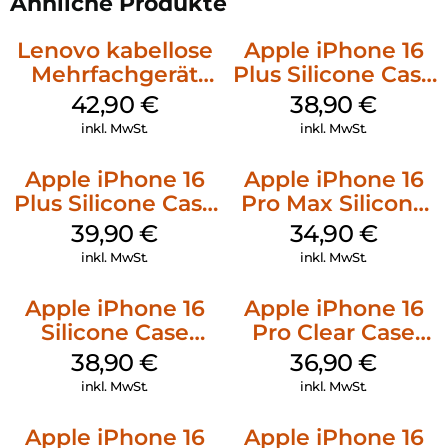
Ähnliche Produkte
Lenovo kabellose
Apple iPhone 16
Mehrfachgerät
Plus Silicone Case
Luna Grey
MagSafe Denim
42,90
€
38,90
€
inkl. MwSt.
inkl. MwSt.
Apple iPhone 16
Apple iPhone 16
Plus Silicone Case
Pro Max Silicone
MagSafe Plum
Case MagSafe
39,90
€
34,90
€
Denim
inkl. MwSt.
inkl. MwSt.
Apple iPhone 16
Apple iPhone 16
Silicone Case
Pro Clear Case
MagSafe
MagSafe
38,90
€
36,90
€
Ultramarine
Transparent
inkl. MwSt.
inkl. MwSt.
Apple iPhone 16
Apple iPhone 16