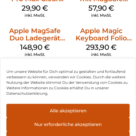
Case MagSafe
iPhone 14 Pro
29,90
€
57,90
€
Transparent
(PRODUCT)RED
inkl. MwSt.
inkl. MwSt.
Apple MagSafe
Apple Magic
Duo Ladegerät
Keyboard Folio
Weiß
iPad 10.9″ (10.Gen.)
148,90
€
293,90
€
Weiß
inkl. MwSt.
inkl. MwSt.
Um unsere Website für Dich optimal zu gestalten und fortlaufend
verbessern zu können, verwenden wir Cookies. Durch die weitere
Nutzung der Website stimmst Du der Verwendung von Cookies zu.
Impressum
Weitere Informationen zu Cookies erhältst Du in unserer
Datenschutzerklärung.
AGB
Datenschutz
Alle akzeptieren
Vertrag widerrufen
Nur erforderliche akzeptieren
Hinweis zur Batterieentsorgung