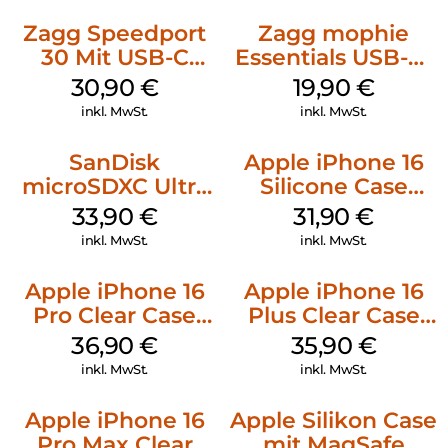
Zagg Speedport
Zagg mophie
30 Mit USB-C
Essentials USB-C-
Kabel Weiß
20W Charger PD
30,90
€
19,90
€
Weiß
inkl. MwSt.
inkl. MwSt.
SanDisk
Apple iPhone 16
microSDXC Ultra
Silicone Case
128 GB + Adapter
MagSafe Fuchsia
33,90
€
31,90
€
Mobile
inkl. MwSt.
inkl. MwSt.
Apple iPhone 16
Apple iPhone 16
Pro Clear Case
Plus Clear Case
MagSafe
MagSafe
36,90
€
35,90
€
Transparent
Transparent
inkl. MwSt.
inkl. MwSt.
Apple iPhone 16
Apple Silikon Case
Pro Max Clear
mit MagSafe