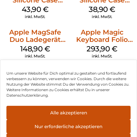
Silicone Case
Silicone Case
MagSafe Plum
MagSafe
43,90
€
38,90
€
Ultramarine
inkl. MwSt.
inkl. MwSt.
Apple MagSafe
Apple Magic
Duo Ladegerät
Keyboard Folio
Weiß
iPad 10.9″ (10.Gen.)
148,90
€
293,90
€
Weiß
inkl. MwSt.
inkl. MwSt.
Um unsere Website für Dich optimal zu gestalten und fortlaufend
verbessern zu können, verwenden wir Cookies. Durch die weitere
Nutzung der Website stimmst Du der Verwendung von Cookies zu.
Impressum
Weitere Informationen zu Cookies erhältst Du in unserer
Datenschutzerklärung.
AGB
Datenschutz
Alle akzeptieren
Vertrag widerrufen
Nur erforderliche akzeptieren
Hinweis zur Batterieentsorgung