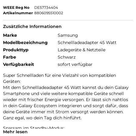
WEEE Reg No
DE57734404
Artikelnummer
8806095510002
Zusätzliche Informationen
Marke
Samsung
Modellbezeichnung
Schnellladeadapter 45 Watt
Produkttyp
Ladegeräte & Netzteile
Farbe
Schwarz
Verfügbarkeit
sofort verfügbar
Super Schnellladen für eine Vielzahl von kompatiblen
Geräten:
Mit dem Schnellladeadapter 45 Watt kannst du dein Galaxy
Smartphone und viele weitere kompatible Geräte schnell
wieder mit frischer Energie versorgen. Er lässt sich nahtlos
in dein Galaxy Ecosystem integrieren und sorgt dafür, dass
deine Geräte immer mit Strom versorgt werden können.
Ganz egal, wo dein Tag dich hinführt.
Sparsam im Standby-Modus:
Mehr lesen
Der Schnellladeadapter 45 W hat einen niedrigen Standby-