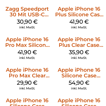
Zagg Speedport
Apple iPhone 16
30 Mit USB-C
Plus Silicone Case
Kabel Weiß
MagSafe Stone
30,90
€
41,90
€
Gray
inkl. MwSt.
inkl. MwSt.
Apple iPhone 16
Apple iPhone 16
Pro Max Silicone
Plus Clear Case
Case MagSafe
MagSafe
41,90
€
35,90
€
Ultramarine
Transparent
inkl. MwSt.
inkl. MwSt.
Apple iPhone 16
Apple iPhone 16
Pro Max Clear
Silicone Case
Case MagSafe
MagSafe Black
29,90
€
54,90
€
Transparent
inkl. MwSt.
inkl. MwSt.
Apple iPhone 16
Apple iPhone 16