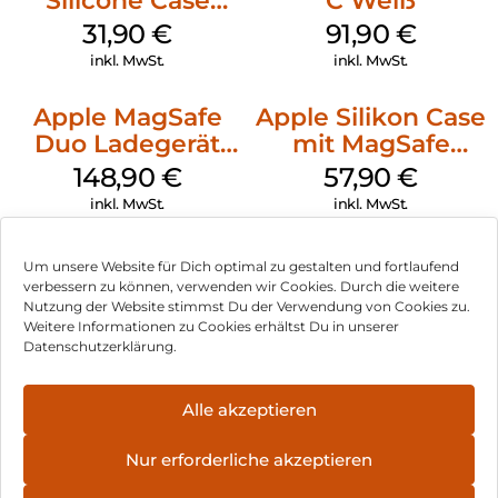
Silicone Case
C Weiß
MagSafe Fuchsia
31,90
€
91,90
€
inkl. MwSt.
inkl. MwSt.
Apple MagSafe
Apple Silikon Case
Duo Ladegerät
mit MagSafe
Weiß
iPhone 14 Pro
148,90
€
57,90
€
(PRODUCT)RED
inkl. MwSt.
inkl. MwSt.
Um unsere Website für Dich optimal zu gestalten und fortlaufend
verbessern zu können, verwenden wir Cookies. Durch die weitere
Nutzung der Website stimmst Du der Verwendung von Cookies zu.
Impressum
Weitere Informationen zu Cookies erhältst Du in unserer
Datenschutzerklärung.
AGB
Datenschutz
Alle akzeptieren
Vertrag widerrufen
Nur erforderliche akzeptieren
Hinweis zur Batterieentsorgung