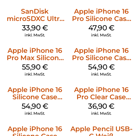
SanDisk
Apple iPhone 16
microSDXC Ultra
Pro Silicone Case
128 GB + Adapter
MagSafe Denim
33,90
€
47,90
€
Mobile
inkl. MwSt.
inkl. MwSt.
Apple iPhone 16
Apple iPhone 16
Pro Max Silicone
Pro Silicone Case
Case MagSafe
MagSafe Black
55,90
€
54,90
€
Stone Gray
inkl. MwSt.
inkl. MwSt.
Apple iPhone 16
Apple iPhone 16
Silicone Case
Pro Clear Case
MagSafe Lake
MagSafe
54,90
€
36,90
€
Green
Transparent
inkl. MwSt.
inkl. MwSt.
Apple iPhone 16
Apple Pencil USB-