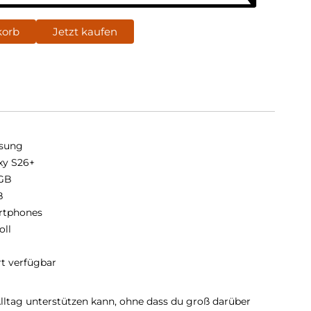
korb
Jetzt kaufen
sung
xy S26+
GB
B
rtphones
oll
rt verfügbar
Alltag unterstützen kann, ohne dass du groß darüber