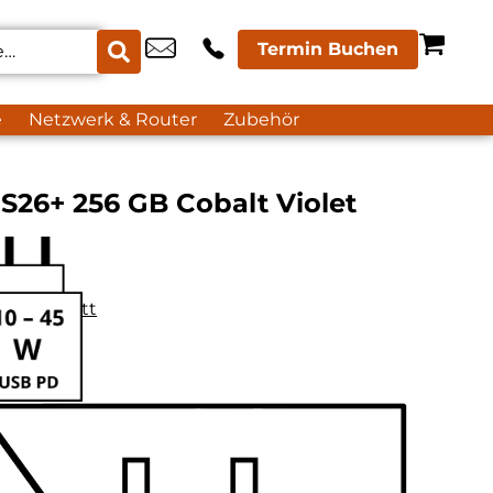
Termin Buchen
e
Netzwerk & Router
Zubehör
S26+ 256 GB Cobalt Violet
datenblatt