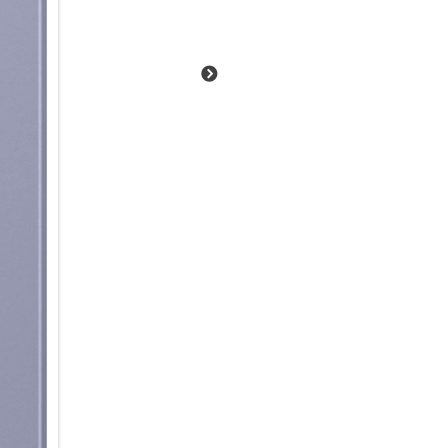
Objektivringe sorgen für eine
Gehäuse mit 6,3 Zoll (15,93 cm
angenehm natürlich und ausg
S26+ den ganzen Tag über im 
Ein echter AI-Beschleuniger
Ob kreative Foto- und Videobe
und Textzusammenfassungen o
Schwung in deine AI-Nutzung.
Prozessor, der im hochmodern
Technologie liefert beeindruc
energieeffizient. Dank der tief
S26+ unmittelbar, auch bei ko
Alltag integrieren.
Energie im Schnelldurchlauf:
Du hast noch viel vor, aber de
dir in die Verlängerung: Scho
der leistungsstarke 4.300-mA
bis zu 25 W I 45 W wieder ge
Schreibtisch, dem Nachttisch 
aufladen, ohne das Kabel ein-
Schnellladefunktion kannst du
induktiv zu laden.