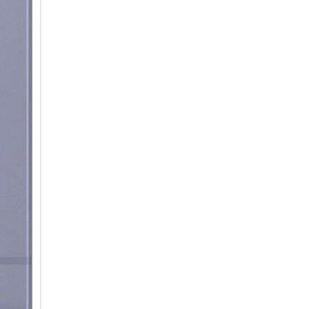
Deine Ideen smart im Griff:
Du hast die Ideen – dein Gala
intuitiven KI-Tools zur Bildbe
einen unverwechselbaren Look
Randbereiche zu ergänzen, Obj
einzufügen oder den Hintergru
mit eigenen Worten beschreib
Möglichkeiten bietet dir das C
ein Foto, z.B. 3D-Cartoon, oder
Hintergründe, Sticker oder Tex
oder kurze Clips ganz nach de
sortiert die Galerie deine Fo
Arbeiten mit Dokumenten ist 
automatisch unerwünschte Ele
Seitenfalten oder Moiré-Muster
professionell einscannen und a
möchtest.
Ein Smartphone, das mit der Z
Du suchst ein Smartphone, da
Zeitraum hinweg gerecht werd
Sicherheitsupdates bleibt dei