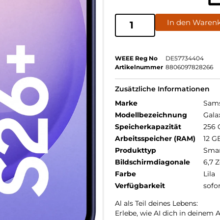
In den Waren
WEEE Reg No
DE57734404
Artikelnummer
8806097828266
Zusätzliche Informationen
Marke
Sam
Modellbezeichnung
Gala
Speicherkapazität
256 
Arbeitsspeicher (RAM)
12 G
Produkttyp
Sma
Bildschirmdiagonale
6,7 Z
Farbe
Lila
Verfügbarkeit
sofo
Al als Teil deines Lebens:
Erlebe, wie AI dich in deinem 