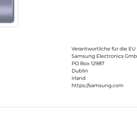
neuen Funktionen, Weiterentw
Performance profitieren. Gleic
zuverlässig geschützt. So kann
sicheres Nutzererlebnis mit d
Verantwortliche für die EU
Samsung Electronics Gm
PO Box 12987
Dublin
Irland
https://samsung.com