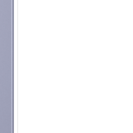
Aktion. Schnell, intuitiv und i
Intelligent informiert & organis
Ein Blick auf dein Galaxy S26+ 
Now Bar auf dem Sperrbildschi
Behalte deine Benachrichtigun
Google News im Blick – und gr
zu müssen. Für personalisierte
Morgen, Mittag und Abend eine
Kalenderereignissen, der Wett
den ganzen Tag lang auf dem 
weil du viel um die Ohren hast
Benachrichtigungen automatisc
werden priorisiert und ganz o
übersichtlich zusammengefasst
ohne langes Scrollen und Abl
Design im Flow
Fließende Konturen ohne hart
Das Galaxy S26+ verbindet den
schlankeren Silhouette und raf
aufgesetzter Block gestaltet, 
Gesamtbild ein. Hochwertige M