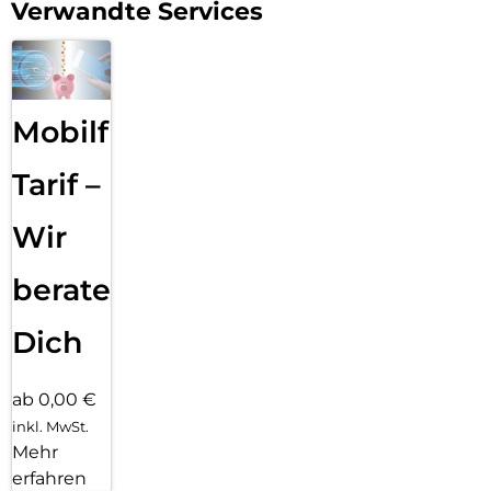
Verwandte Services
Bixby. Starte deinen bevorzugten Agenten einfach per
Sprachbefehl oder über die Seitentaste und lass die AI im
Hintergrund für dich arbeiten.
Sound, der verbindet
Warum alleine hören, wenn man den Moment gemeinsam
Mobilfunk
genießen kann? Mit Auracast kannst du Audioinhalte von
deinem Galaxy A37 5G gleichzeitig an mehrere Empfänger in
Tarif –
der Nähe übertragen, die ihre eigenen kompatiblen
Kopfhörer nutzen. Starte einfach einen Broadcast, um deine
Playlist mit Freunden zu teilen oder euch ein Video mit Ton
Wir
anzuschauen. Praktisch ist Auracast auch für kompatible
Hörgeräte: Einfach über das Smartphone verbinden und die
beraten
Audioinhalte klar auf dem Hörgerät empfangen.
Lange Energie. Kurze Ladepausen.
Dich
Von der ersten Nachricht am Morgen bis zum letzten Video
am Abend: Mit seinem 5.000-mAh Akku begleitet dich das
Galaxy A37 5G zuverlässig durch den Tag – und bietet dir
ab 0,00 €
dabei bis zu 29 Stunden Videowiedergabe. Wenn der Akku
inkl. MwSt.
doch mal nachgeladen werden muss, bringt die
Mehr
Schnellladefunktion Tempo ins Spiel. So ist das Galaxy A37
erfahren
5G schnell wieder an deiner Seite.