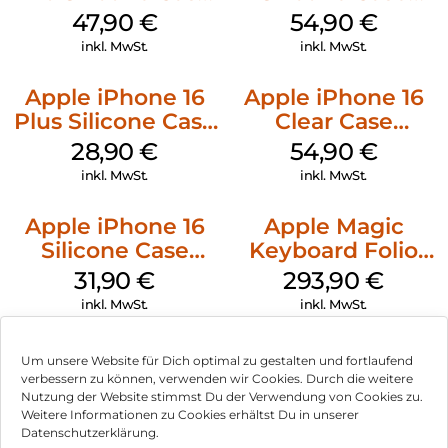
MagSafe Denim
MagSafe Black
47,90
€
54,90
€
inkl. MwSt.
inkl. MwSt.
Apple iPhone 16
Apple iPhone 16
Plus Silicone Case
Clear Case
MagSafe Black
MagSafe
28,90
€
54,90
€
Transparent
inkl. MwSt.
inkl. MwSt.
Apple iPhone 16
Apple Magic
Silicone Case
Keyboard Folio
MagSafe Fuchsia
iPad 10.9″ (10.Gen.)
31,90
€
293,90
€
Weiß
inkl. MwSt.
inkl. MwSt.
Um unsere Website für Dich optimal zu gestalten und fortlaufend
verbessern zu können, verwenden wir Cookies. Durch die weitere
Nutzung der Website stimmst Du der Verwendung von Cookies zu.
Impressum
Weitere Informationen zu Cookies erhältst Du in unserer
Datenschutzerklärung.