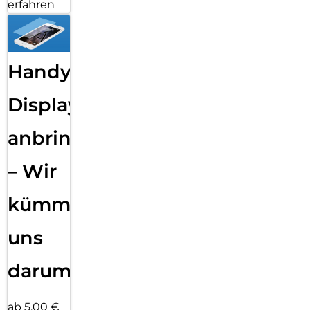
erfahren
Handy
Displayfolie
anbringen
– Wir
kümmern
uns
darum!
ab 5,00 €