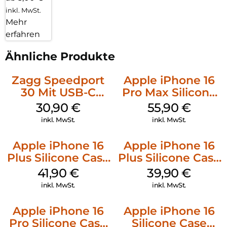
inkl. MwSt.
Mehr
erfahren
Ähnliche Produkte
Zagg Speedport
Apple iPhone 16
30 Mit USB-C
Pro Max Silicone
Kabel Weiß
Case MagSafe
30,90
€
55,90
€
Stone Gray
inkl. MwSt.
inkl. MwSt.
Apple iPhone 16
Apple iPhone 16
Plus Silicone Case
Plus Silicone Case
MagSafe Stone
MagSafe Plum
41,90
€
39,90
€
Gray
inkl. MwSt.
inkl. MwSt.
Apple iPhone 16
Apple iPhone 16
Pro Silicone Case
Silicone Case