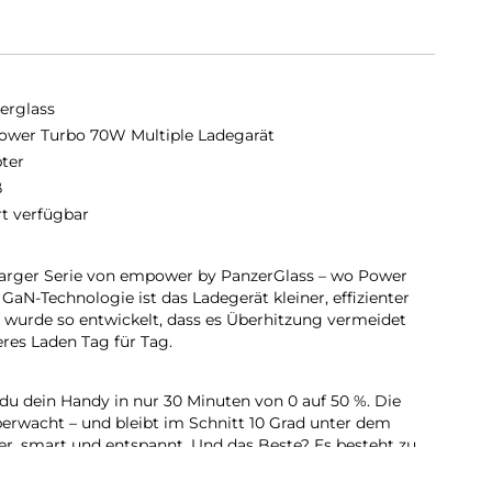
erglass
wer Turbo 70W Multiple Ladegarät
ter
ß
rt verfügbar
arger Serie von empower by PanzerGlass – wo Power
k GaN-Technologie ist das Ladegerät kleiner, effizienter
s wurde so entwickelt, dass es Überhitzung vermeidet
eres Laden Tag für Tag.
du dein Handy in nur 30 Minuten von 0 auf 50 %. Die
berwacht – und bleibt im Schnitt 10 Grad unter dem
her, smart und entspannt. Und das Beste? Es besteht zu
f (PCR).