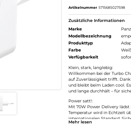
Artikelnummer
5715685027598
Zusätzliche Informationen
Marke
Panz
Modellbezeichnung
empo
Produkttyp
Adap
Farbe
Wei
Verfügbarkeit
sofo
Klein, stark, langlebig:
Willkommen bei der Turbo Ch
auf Zuverlässigkeit trifft. Dan
und bleibt beim Laden cool. E
und lange durchhält – für sich
Power satt!:
Mit 70W Power Delivery lädst 
Temperatur wird in Echtzeit ü
internationalen Standard. Sic
Mehr lesen
75 % aus recyceltem Kunststof