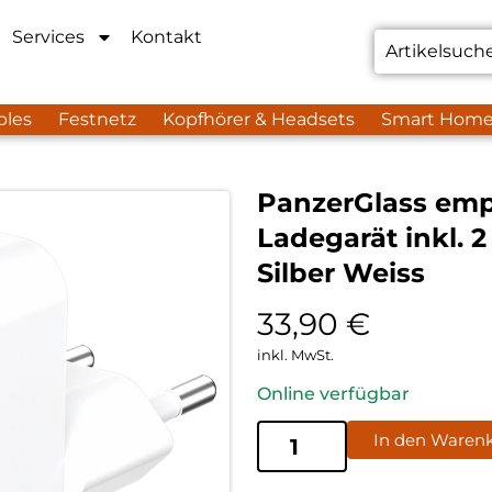
Services
Kontakt
bles
Festnetz
Kopfhörer & Headsets
Smart Hom
PanzerGlass emp
Ladegarät inkl. 
Silber Weiss
33,90
€
inkl. MwSt.
Online verfügbar
In den Waren