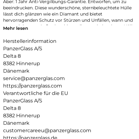
Aber: 1 Jahr Anti-Vergilbungs-Garantie. Entworfen, um zu
beeindrucken. Diese wunderschöne, sternbeleuchtete Hülle
lässt dich glänzen wie ein Diamant und bietet
hervorragenden Schutz vor Stürzen und Unfällen, wann und
wo auch immer. Außerdem bietet die sternbeleuchtete Hülle
Mehr lesen
einen besseren Schutz für die Kamera. Leuchte auf! DARE TO
CARE CARE ist eine verspielte, schützende internationale
Herstellerinformation
Tech- und Lifestyle-Marke, die aus den hochwertigsten
PanzerGlass A/S
Materialien hergestellt und von Mode-, Kunst- und
Delta 8
Musiktrends beeinflusst wird. Wir kümmern uns um
8382 Hinnerup
Menschen und die Welt, in der wir leben. Wir legen Wert auf
Nachhaltigkeit und Selbstdarstellung. Wir kümmern uns um
Dänemark
Technik und die Lebensdauer von Technik. Verwandle dein
service@panzerglas.com
Handy in ein stilvoll geschütztes Accessoire. Zeig der Welt,
https://panzerglass.com
dass du dich um sie sorgst.
Verantwortliche für die EU
PanzerGlass A/S
Delta 8
8382 Hinnerup
Dänemark
customercareeu@panzerglass.com
https://panzerglass.de