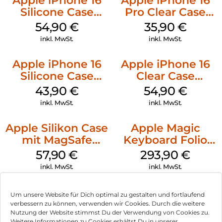
Apple iPhone 16
Apple iPhone 16
Silicone Case
Pro Clear Case
MagSafe Lake
MagSafe
54,90
€
35,90
€
Green
Transparent
inkl. MwSt.
inkl. MwSt.
Apple iPhone 16
Apple iPhone 16
Silicone Case
Clear Case
MagSafe Plum
MagSafe
43,90
€
54,90
€
Transparent
inkl. MwSt.
inkl. MwSt.
Apple Silikon Case
Apple Magic
mit MagSafe
Keyboard Folio
iPhone 14 Pro
iPad 10.9″ (10.Gen.)
57,90
€
293,90
€
(PRODUCT)RED
Weiß
inkl. MwSt.
inkl. MwSt.
Um unsere Website für Dich optimal zu gestalten und fortlaufend
verbessern zu können, verwenden wir Cookies. Durch die weitere
Nutzung der Website stimmst Du der Verwendung von Cookies zu.
Impressum
Weitere Informationen zu Cookies erhältst Du in unserer