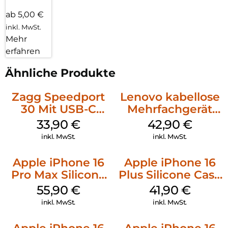
ab 5,00 €
inkl. MwSt.
Mehr
erfahren
Ähnliche Produkte
Zagg Speedport
Lenovo kabellose
30 Mit USB-C
Mehrfachgerät
Kabel Weiß
Luna Grey
33,90
€
42,90
€
inkl. MwSt.
inkl. MwSt.
Apple iPhone 16
Apple iPhone 16
Pro Max Silicone
Plus Silicone Case
Case MagSafe
MagSafe Stone
55,90
€
41,90
€
Stone Gray
Gray
inkl. MwSt.
inkl. MwSt.