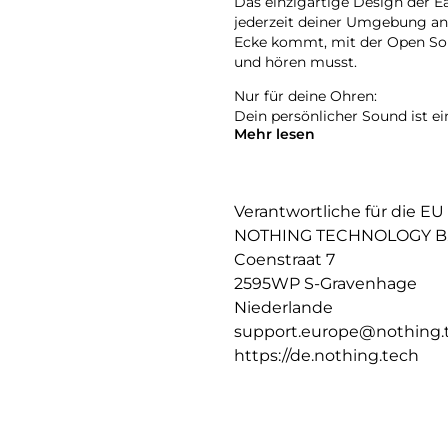
Das einzigartige Design der Ea
jederzeit deiner Umgebung anp
Ecke kommt, mit der Open Sou
und hören musst.
Nur für deine Ohren:
Dein persönlicher Sound ist ei
Mehr lesen
Sound Seal System und gerich
Sound hörst. Schallwellen an 
gegenseitig auf,sodass dein So
Reduziere den Druck:
Verantwortliche für die EU
NOTHING TECHNOLOGY B.
Vergiss, dass du überhaupt was
Coenstraat 7
Der Ear (open) ist um 50 Grad
2595WP S-Gravenhage
sitzt und genau da, wo es am b
tragen.
Niederlande
support.europe@nothing.
Der ultimative Tragekomfort:
https://de.nothing.tech
Perfekt ausbalanciert an drei P
nicht da. Von dünn zu dick ges
hautfreundlichem Silikonmater
Leicht und sicher: