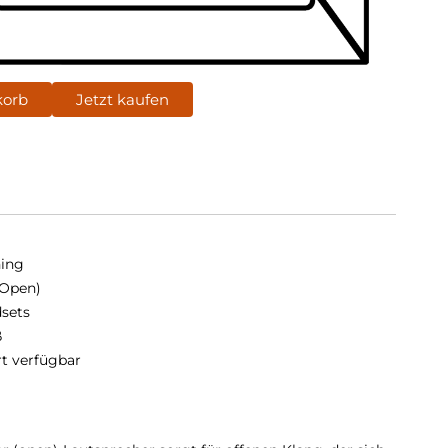
korb
Jetzt kaufen
ing
(Open)
sets
ß
rt verfügbar