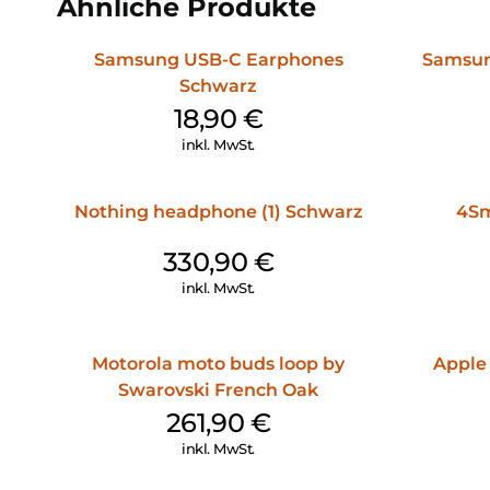
Ähnliche Produkte
Samsung USB-C Earphones
Samsun
Schwarz
18,90
€
inkl. MwSt.
Nothing headphone (1) Schwarz
4Sm
330,90
€
inkl. MwSt.
Motorola moto buds loop by
Apple
Swarovski French Oak
261,90
€
inkl. MwSt.