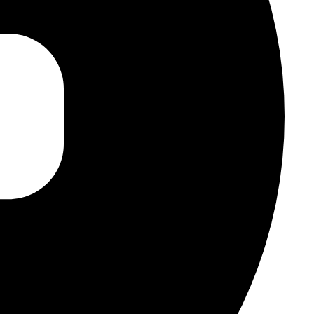
gen stellen, zuhören und Neues lernen. Eine einzigartige
das Nothing-System entwickelt wurde. Nur mit Nothing OS.
GPT auf deinem Nothing-Audiogerät und Nothing-
inrichtung über die Nothing X App. Kompatibel mit allen