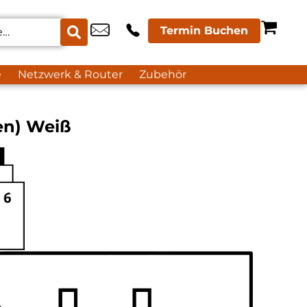
Termin Buchen
e
Netzwerk & Router
Zubehör
en) Weiß