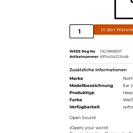
In den Waren
WEEE Reg No
DE21869507
Artikelnummer
6974434223448
Zusätzliche Informationen
Marke
Noth
Modellbezeichnung
Ear 
Produkttyp
Head
Farbe
Wei
Verfügbarkeit
sofo
Open Sound:
(Open) your world: