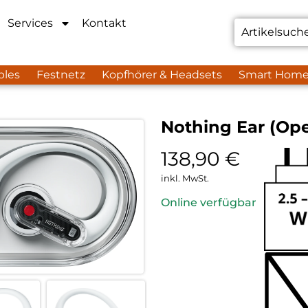
Services
Kontakt
bles
Festnetz
Kopfhörer & Headsets
Smart Hom
Nothing Ear (Op
138,90
€
inkl. MwSt.
Online verfügbar