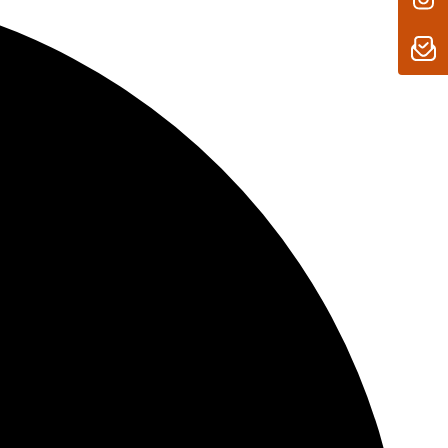
de Gesprächssituation gerüstet und deine Stimme kommt
.
ieren, werden an den hinteren Akustiköffnungen
e sich mit den Wellen der vorderen Akustiköffnungen
ch
uf, was präzisen und privaten Sound von den Ear (open)
unden Gesprächszeit
unden Wiedergabe
9 mm dünn. Perfekt für Taschen, Beutel oder in der Hand.
t, die unter der Oberfläche liegt.
infach das Case öffnen, rausnehmen und los geht’s.