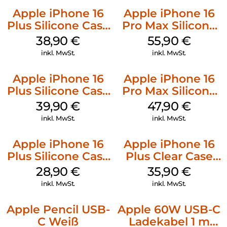
Apple iPhone 16
Apple iPhone 16
Plus Silicone Case
Pro Max Silicone
MagSafe Denim
Case MagSafe
38,90
€
55,90
€
Stone Gray
inkl. MwSt.
inkl. MwSt.
Apple iPhone 16
Apple iPhone 16
Plus Silicone Case
Pro Max Silicone
MagSafe Plum
Case MagSafe
39,90
€
47,90
€
Black
inkl. MwSt.
inkl. MwSt.
Apple iPhone 16
Apple iPhone 16
Plus Silicone Case
Plus Clear Case
MagSafe Black
MagSafe
28,90
€
35,90
€
Transparent
inkl. MwSt.
inkl. MwSt.
Apple Pencil USB-
Apple 60W USB-C
C Weiß
Ladekabel 1 m