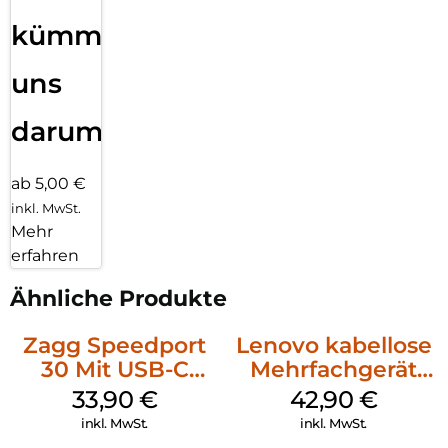
kümmern
uns
darum!
ab 5,00 €
inkl. MwSt.
Mehr
erfahren
Ähnliche Produkte
Zagg Speedport
Lenovo kabellose
30 Mit USB-C
Mehrfachgerät
Kabel Weiß
Luna Grey
33,90
€
42,90
€
inkl. MwSt.
inkl. MwSt.