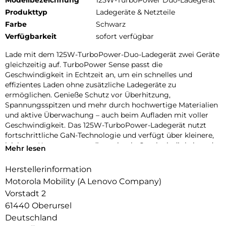
Modellbezeichnung
125W-TurboPower Duo-Ladegerät
Produkttyp
Ladegeräte & Netzteile
Farbe
Schwarz
Verfügbarkeit
sofort verfügbar
Lade mit dem 125W-TurboPower-Duo-Ladegerät zwei Geräte
gleichzeitig auf. TurboPower Sense passt die
Geschwindigkeit in Echtzeit an, um ein schnelles und
effizientes Laden ohne zusätzliche Ladegeräte zu
ermöglichen. Genieße Schutz vor Überhitzung,
Spannungsspitzen und mehr durch hochwertige Materialien
und aktive Überwachung – auch beim Aufladen mit voller
Geschwindigkeit. Das 125W-TurboPower-Ladegerät nutzt
fortschrittliche GaN-Technologie und verfügt über kleinere,
leichtere Komponenten, die optimale Geschwindigkeit und
Mehr lesen
Effizienz bieten. Vom Laptop bis zu Earbuds – du bist mit all
deinen Geräten kompatibel und es passt problemlos in deine
Herstellerinformation
Hosen- oder Handtasche.
Motorola Mobility (A Lenovo Company)
Vorstadt 2
61440 Oberursel
Deutschland