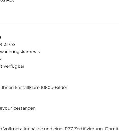
u
et 2 Pro
rwachungskameras
ß
rt verfügbar
Ihnen kristallklare 1080p-Bilder.
ravour bestanden
n Vollmetallgehäuse und eine IP67-Zertifizierung. Damit
e Wetterlage geeignet. Von stürmisch und regnerisch bis