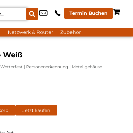
Termin Buchen
e
Netzwerk & Router
Zubehör
o Weiß
 Wetterfest | Personenerkennung | Metallgehäuse
korb
Jetzt kaufen
ta Act