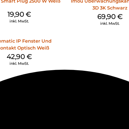
 Smart Plug 2500 W Weiß
Imou Überwachungskam
Aktive Abschreckung:
3D 3K Schwarz
19,90
€
Mit eingebauter Sirene und S
69,90
€
angemessenem Abstand
inkl. MwSt.
inkl. MwSt.
Benachrichtigungen erhalten:
Bei der Erkennung sendet die
matic IP Fenster Und
um das Erkannte weiterzugeb
ontakt Optisch Weiß
Halten Sie den Moment sofort 
42,90
€
inkl. MwSt.
Wenn etwas Ungewöhnliches e
Moment sofort zur Überprüfun
Erhalten Sie nur wichtige Be
Personenerkennung
Im Gegensatz zur PIR-Erkenn
Einstellbarer Erfassungsbereic
Ein Erfassungsbereich kann e
definieren, beispielsweise um 
dieser Zone aktiviert.