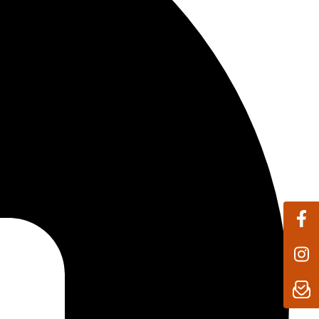
ls wären Sie vor Ort
r Daten
e Sicherheit:
ent-Service, der Ihre IMOU-Produkte mit
ting-Technologie ausstattet und Ihre
sert.