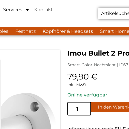
Services
Kontakt
bles
Festnetz
Kopfhörer & Headsets
Smart Hom
Imou Bullet 2 Pr
Smart-Color-Nachtsicht | IP67
79,90
€
inkl. MwSt.
Online verfügbar
In den Waren
Informationen nach EU Da