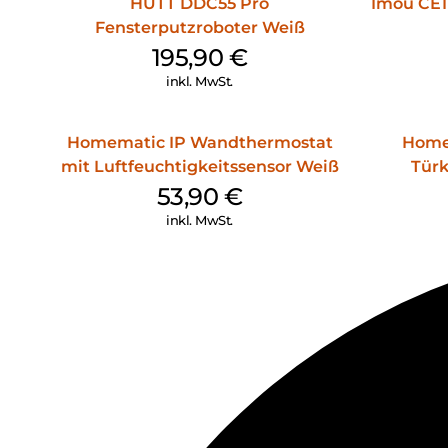
HUTT DDC55 Pro
Imou CE1
Fensterputzroboter Weiß
195,90
€
inkl. MwSt.
Homematic IP Wandthermostat
Home
mit Luftfeuchtigkeitssensor Weiß
Türk
53,90
€
inkl. MwSt.