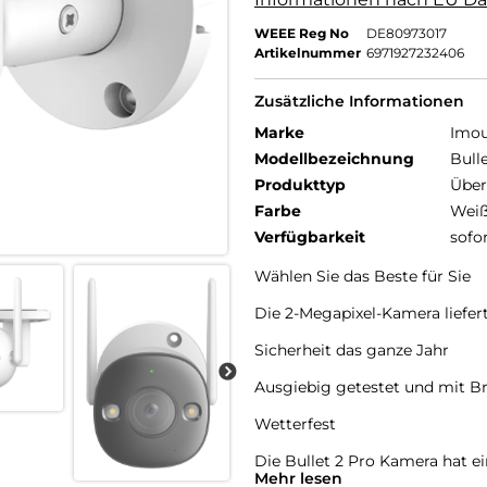
WEEE Reg No
DE80973017
Artikelnummer
6971927232406
Zusätzliche Informationen
Marke
Imo
Modellbezeichnung
Bull
Produkttyp
Übe
Farbe
Wei
Verfügbarkeit
sofo
Wählen Sie das Beste für Sie
Die 2-Megapixel-Kamera liefert 
Sicherheit das ganze Jahr
Ausgiebig getestet und mit B
Wetterfest
Die Bullet 2 Pro Kamera hat ei
Mehr lesen
ist diese Außenkamera für jed