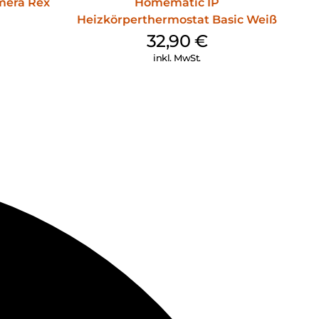
era Rex
Homematic IP
Heizkörperthermostat Basic Weiß
cheinwerfer hält die Kamera unerwünschte Besucher in
32,90
€
inkl. MwSt.
 Kamera sofort eine Benachrichtigung mit Fotovorschau,
en.
fest
rkannt wird, zeichnet die Überwachungskamera den
g auf.
nachrichtigungen
ung werden Fehlalarme weitgehend verhindert
h
ingerichtet werden, um einen bestimmten Bereich zu
die Haustür herum. In diesem Fall wird die Kamera nur in