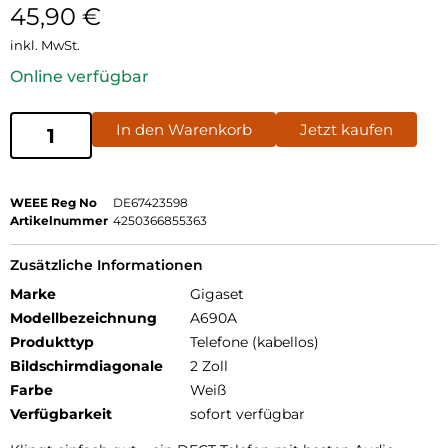
45,90
€
inkl. MwSt.
Online verfügbar
In den Warenkorb
Jetzt kaufen
WEEE Reg No
DE67423598
Artikelnummer
4250366855363
Zusätzliche Informationen
Marke
Gigaset
Modellbezeichnung
A690A
Produkttyp
Telefone (kabellos)
Bildschirmdiagonale
2 Zoll
Farbe
Weiß
Verfügbarkeit
sofort verfügbar