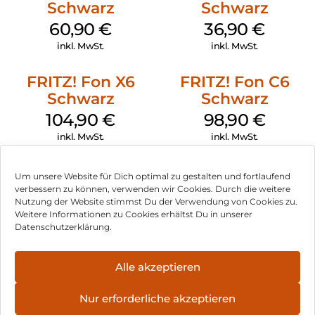
Schwarz
Schwarz
Homeoffice immer ein Gerät zur Hand.
60,90
€
36,90
€
Mit welchen zusätzlichen Mobilteilen Sie das Gigaset A690
inkl. MwSt.
inkl. MwSt.
ergänzen können, erfahren Sie hier.
Immer recht umweltfreundlich – und strahlungsfrei dank
FRITZ! Fon X6
FRITZ! Fon C6
ECO DECT:
Schwarz
Schwarz
Die Gigaset A690-Reihe ist, wie alle Gigaset-
104,90
€
98,90
€
Schnurlostelefone, mit der umweltfreundlichen ECO DECT
Technologie ausgestattet. Das heißt: Die Telefone sind
inkl. MwSt.
inkl. MwSt.
strahlungsfrei im Standby-Betrieb; und das auch bei Betrieb
mehrerer Mobilteile, wenn die Basis und alle angemeldeten
Um unsere Website für Dich optimal zu gestalten und fortlaufend
Mobilteile ebenfalls ECO DECT unterstützen. Während des
verbessern zu können, verwenden wir Cookies. Durch die weitere
Gesprächs passt sich die Sendeleistung automatisch an die
Nutzung der Website stimmst Du der Verwendung von Cookies zu.
Entfernung zwischen Basis und Mobilteil an. Je kleiner der
Impressum
Weitere Informationen zu Cookies erhältst Du in unserer
Abstand zur Basis ist, desto geringer ist die Strahlung. Für
Datenschutzerklärung.
maximale DECT-Reichweite lässt sich der ECO DECT-Modus
AGB
jederzeit deaktivieren.
Datenschutz
Alle akzeptieren
Vertrag widerrufen
Nur erforderliche akzeptieren