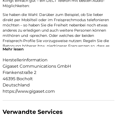
Klingt einfach gut – ein DECT Telefon mit besten Audio-
Möglichkeiten:
Sie haben die Wahl: Darüber zum Beispiel, ob Sie lieber
direkt per Mobilteil oder im Freisprechmodus telefonieren
möchten – so haben Sie die Freiheit nebenbei noch etwas
anderes zu erledigen und auch weitere Personen können
mithören und -sprechen. Oder welches der beiden
Freisprech-Profile Sie vorzugsweise nutzen: Regeln Sie die
Betonung höherer bzw. niedrigerer Frequenzen so, dass es
Mehr lesen
für Sie angenehm ist. Wie auch immer Sie sich entscheiden –
Sie können sich auf perfekte Sprachqualität verlassen!
Herstellerinformation
Übersichtlich, ergonomisch, intuitiv – so komfortabel kann
Gigaset Communications GmbH
Telefonieren sein:
Frankenstraße 2
46395 Bocholt
Was am Gigaset A690 zuerst ins Auge sticht, dürfte das
große, beleuchtete Schwarz-Weiß-Grafik-Display sein. Das
Deutschland
hat viele Vorteile: Der starke Kontrast von schwarzer Schrift
https://www.gigaset.com
auf weißem Hintergrund oder die große Ziffernanzeige im
Wählmodus zielen bewusst darauf ab, das Bedienen noch
einfacher für Sie zu machen. Zusätzlich sorgt eine
ergonomische Tastatur mit beleuchteten Tasten und
Verwandte Services
intuitiver Handhabung für hohen Komfort beim Telefonieren.