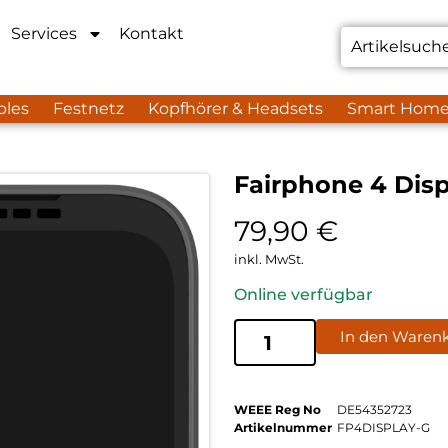
Services
Kontakt
bles
Festnetz
Kopfhörer & Headsets
Smart Hom
Fairphone 4 Disp
79,90
€
inkl. MwSt.
Online verfügbar
In den Waren
WEEE Reg No
DE54352723
Artikelnummer
FP4DISPLAY-G