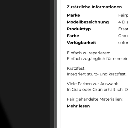
Zusätzliche Informationen
Marke
Fair
Modellbezeichnung
4 Di
Produkttyp
Ersa
Farbe
Grau
Verfügbarkeit
sofo
Einfach zu reparieren:
Einfach zugänglich für eine e
Kratzfest:
Integriert sturz- und kratzfest.
Viele Farben zur Auswahl:
In Grau oder Grün erhältlich.
Fair gehandelte Materialien:
Wir haben den Anteil an recy
Mehr lesen