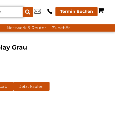
Termin Buchen
e
Netzwerk & Router
Zubehör
lay Grau
korb
Jetzt kaufen