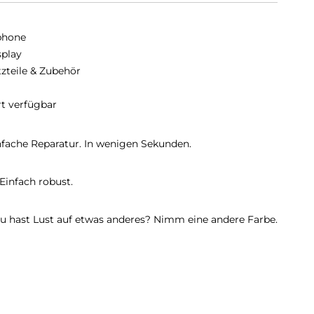
phone
splay
tzteile & Zubehör
rt verfügbar
infache Reparatur. In wenigen Sekunden.
 Einfach robust.
 Du hast Lust auf etwas anderes? Nimm eine andere Farbe.
celtem Magnesium im LCD-Display erhöht.