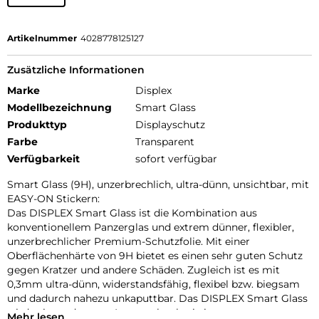
Artikelnummer
4028778125127
Zusätzliche Informationen
Marke
Displex
Modellbezeichnung
Smart Glass
Produkttyp
Displayschutz
Farbe
Transparent
Verfügbarkeit
sofort verfügbar
Smart Glass (9H), unzerbrechlich, ultra-dünn, unsichtbar, mit
EASY-ON Stickern:
Das DISPLEX Smart Glass ist die Kombination aus
konventionellem Panzerglas und extrem dünner, flexibler,
unzerbrechlicher Premium-Schutzfolie. Mit einer
Oberflächenhärte von 9H bietet es einen sehr guten Schutz
gegen Kratzer und andere Schäden. Zugleich ist es mit
0,3mm ultra-dünn, widerstandsfähig, flexibel bzw. biegsam
und dadurch nahezu unkaputtbar. Das DISPLEX Smart Glass
wird mit modernster Lasertechnologie in unserer
Mehr lesen