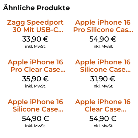
Ähnliche Produkte
Zagg Speedport
Apple iPhone 16
30 Mit USB-C
Pro Silicone Case
Kabel Weiß
MagSafe Black
33,90
€
54,90
€
inkl. MwSt.
inkl. MwSt.
Apple iPhone 16
Apple iPhone 16
Pro Clear Case
Silicone Case
MagSafe
MagSafe Fuchsia
35,90
€
31,90
€
Transparent
inkl. MwSt.
inkl. MwSt.
Apple iPhone 16
Apple iPhone 16
Silicone Case
Clear Case
MagSafe Black
MagSafe
54,90
€
54,90
€
Transparent
inkl. MwSt.
inkl. MwSt.