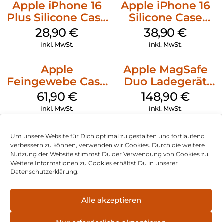
Apple iPhone 16
Apple iPhone 16
Plus Silicone Case
Silicone Case
MagSafe Black
MagSafe
28,90
€
38,90
€
Ultramarine
inkl. MwSt.
inkl. MwSt.
Apple
Apple MagSafe
Feingewebe Case
Duo Ladegerät
iPhone 15 Pro
Weiß
61,90
€
148,90
€
MagSafe Schwarz
inkl. MwSt.
inkl. MwSt.
Um unsere Website für Dich optimal zu gestalten und fortlaufend
verbessern zu können, verwenden wir Cookies. Durch die weitere
Nutzung der Website stimmst Du der Verwendung von Cookies zu.
Impressum
Weitere Informationen zu Cookies erhältst Du in unserer
Datenschutzerklärung.
AGB
Datenschutz
Alle akzeptieren
Vertrag widerrufen