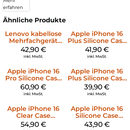
Mehr
erfahren
Ähnliche Produkte
Lenovo kabellose
Apple iPhone 16
Mehrfachgerät
Plus Silicone Case
Luna Grey
MagSafe Stone
42,90
€
41,90
€
Gray
inkl. MwSt.
inkl. MwSt.
Apple iPhone 16
Apple iPhone 16
Pro Silicone Case
Plus Silicone Case
MagSafe Stone
MagSafe Plum
60,90
€
39,90
€
Gray
inkl. MwSt.
inkl. MwSt.
Apple iPhone 16
Apple iPhone 16
Clear Case
Silicone Case
MagSafe
MagSafe Plum
54,90
€
43,90
€
Transparent