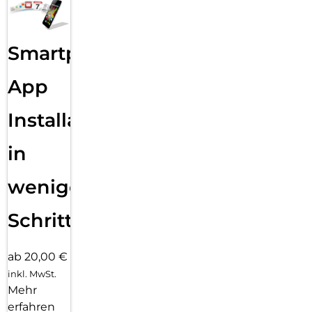
Glass schnell, einfach und exakt. Das Ergebnis: kein schiefes
Aufliegen des Screen Protectors auf dem Display, keine
verdeckten Öffnungen für Lautsprecher oder Mikrofone und
Smartphone
erst recht keine Blasen unter dem Schutzglas.
App
Installation
in
wenigen
Schritten
ab 20,00 €
inkl. MwSt.
Mehr
erfahren