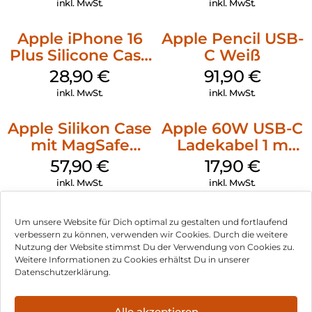
inkl. MwSt.
inkl. MwSt.
Apple iPhone 16
Apple Pencil USB-
Plus Silicone Case
C Weiß
MagSafe Black
28,90
€
91,90
€
inkl. MwSt.
inkl. MwSt.
Apple Silikon Case
Apple 60W USB-C
mit MagSafe
Ladekabel 1 m
iPhone 14 Pro
Weiß
57,90
€
17,90
€
(PRODUCT)RED
inkl. MwSt.
inkl. MwSt.
Um unsere Website für Dich optimal zu gestalten und fortlaufend
verbessern zu können, verwenden wir Cookies. Durch die weitere
Nutzung der Website stimmst Du der Verwendung von Cookies zu.
Impressum
Weitere Informationen zu Cookies erhältst Du in unserer
Datenschutzerklärung.
AGB
Datenschutz
Alle akzeptieren