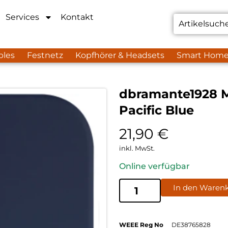
Services
Kontakt
bles
Festnetz
Kopfhörer & Headsets
Smart Hom
dbramante1928 M
Pacific Blue
21,90
€
inkl. MwSt.
Online verfügbar
In den Waren
WEEE Reg No
DE38765828