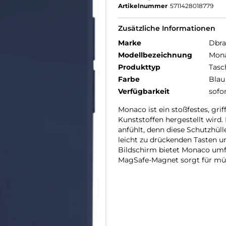
Artikelnummer
5711428018779
Zusätzliche Informationen
Marke
Dbr
Modellbezeichnung
Mon
Produkttyp
Tasc
Farbe
Blau
Verfügbarkeit
sofo
Monaco ist ein stoßfestes, gri
Kunststoffen hergestellt wird. 
anfühlt, denn diese Schutzhüll
leicht zu drückenden Tasten 
Bildschirm bietet Monaco umfa
MagSafe-Magnet sorgt für müh