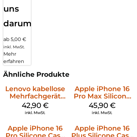
uns
darum!
ab 5,00 €
inkl. MwSt.
Mehr
erfahren
Ähnliche Produkte
Lenovo kabellose
Apple iPhone 16
Mehrfachgerät
Pro Max Silicone
Luna Grey
Case MagSafe
42,90
€
45,90
€
Ultramarine
inkl. MwSt.
inkl. MwSt.
Apple iPhone 16
Apple iPhone 16
Pro Silicone Case
Plus Silicone Case