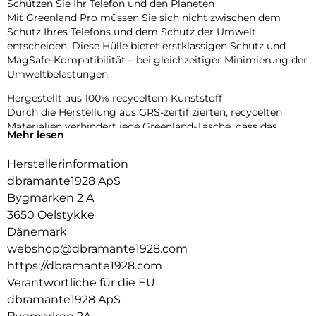
Schützen Sie Ihr Telefon und den Planeten
Mit Greenland Pro müssen Sie sich nicht zwischen dem
Schutz Ihres Telefons und dem Schutz der Umwelt
entscheiden. Diese Hülle bietet erstklassigen Schutz und
MagSafe-Kompatibilität – bei gleichzeitiger Minimierung der
Umweltbelastungen.
Hergestellt aus 100% recyceltem Kunststoff
Durch die Herstellung aus GRS-zertifizierten, recycelten
Materialien verhindert jede Greenland-Tasche, dass das
Mehr lesen
Gewicht von zwei Plastikflaschen in unseren Ozeanen und
auf Mülldeponien landet.
Herstellerinformation
Aufprallschutz mit MagSafe-Integration
dbramante1928 ApS
Greenland Pro bietet Aufprallschutz aus 1,2 m Höhe in einem
Bygmarken 2 A
schlanken Design. Der integrierte MagSafe-Magnet sorgt für
3650 Oelstykke
müheloses Aufladen und die Verwendung von Zubehör und
Dänemark
bietet gleichzeitig zuverlässigen Fallschutz.
webshop@dbramante1928.com
Schlankes Design
https://dbramante1928.com
Genießen Sie das schlanke Design, das bequem in Ihre Hand
Verantwortliche für die EU
und Tasche passt.
dbramante1928 ApS