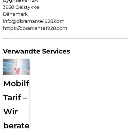
Bygmarken 2A
3650 Oelstykke
Dänemark
info@dbramante1928.com
https://dbramante1928.com
Verwandte Services
Mobilfunk
Tarif –
Wir
beraten