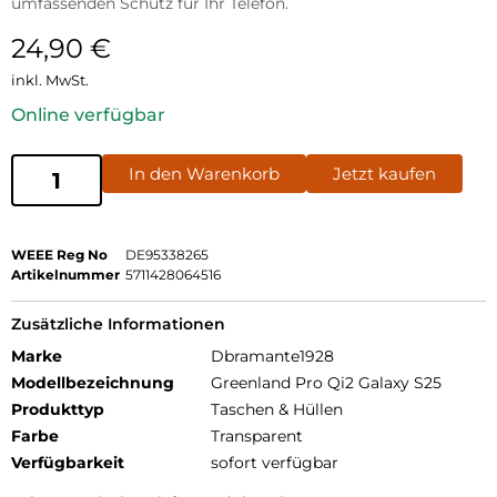
umfassenden Schutz für Ihr Telefon.
24,90
€
inkl. MwSt.
Online verfügbar
In den Warenkorb
Jetzt kaufen
WEEE Reg No
DE95338265
Artikelnummer
5711428064516
Zusätzliche Informationen
Marke
Dbramante1928
Modellbezeichnung
Greenland Pro Qi2 Galaxy S25
Produkttyp
Taschen & Hüllen
Farbe
Transparent
Verfügbarkeit
sofort verfügbar