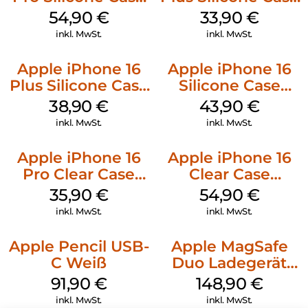
MagSafe Black
MagSafe Lake
54,90
€
33,90
€
Green
inkl. MwSt.
inkl. MwSt.
Apple iPhone 16
Apple iPhone 16
Plus Silicone Case
Silicone Case
MagSafe Denim
MagSafe Plum
38,90
€
43,90
€
inkl. MwSt.
inkl. MwSt.
Apple iPhone 16
Apple iPhone 16
Pro Clear Case
Clear Case
MagSafe
MagSafe
35,90
€
54,90
€
Transparent
Transparent
inkl. MwSt.
inkl. MwSt.
Apple Pencil USB-
Apple MagSafe
C Weiß
Duo Ladegerät
Weiß
91,90
€
148,90
€
inkl. MwSt.
inkl. MwSt.