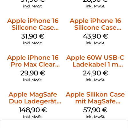
Green
inkl. MwSt.
inkl. MwSt.
Apple iPhone 16
Apple iPhone 16
Silicone Case
Silicone Case
MagSafe Fuchsia
MagSafe Plum
31,90
€
43,90
€
inkl. MwSt.
inkl. MwSt.
Apple iPhone 16
Apple 60W USB-C
Pro Max Clear
Ladekabel 1 m
Case MagSafe
Weiß
29,90
€
24,90
€
Transparent
inkl. MwSt.
inkl. MwSt.
Apple MagSafe
Apple Silikon Case
Duo Ladegerät
mit MagSafe
Weiß
iPhone 14 Pro
148,90
€
57,90
€
(PRODUCT)RED
inkl. MwSt.
inkl. MwSt.