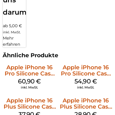
darum!
ab 5,00 €
inkl. MwSt.
Mehr
erfahren
Ähnliche Produkte
Apple iPhone 16
Apple iPhone 16
Pro Silicone Case
Pro Silicone Case
MagSafe Stone
MagSafe Black
60,90
€
54,90
€
Gray
inkl. MwSt.
inkl. MwSt.
Apple iPhone 16
Apple iPhone 16
Plus Silicone Case
Plus Silicone Case
MagSafe Lake
MagSafe Black
37,90
€
28,90
€