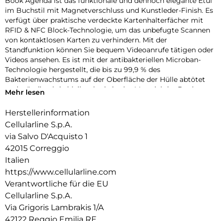
Book Agenda ist das funktionale und dennoch elegante Etui
im Buchstil mit Magnetverschluss und Kunstleder-Finish. Es
verfügt über praktische verdeckte Kartenhalterfächer mit
RFID & NFC Block-Technologie, um das unbefugte Scannen
von kontaktlosen Karten zu verhindern. Mit der
Standfunktion können Sie bequem Videoanrufe tätigen oder
Videos ansehen. Es ist mit der antibakteriellen Microban-
Technologie hergestellt, die bis zu 99,9 % des
Bakterienwachstums auf der Oberfläche der Hülle abtötet
und ständig aktiv bleibt, da sie in das Material der Book
Mehr lesen
Agenda-Hülle integriert ist.
Herstellerinformation
Cellularline S.p.A.
via Salvo D'Acquisto 1
42015 Correggio
Italien
https://www.cellularline.com
Verantwortliche für die EU
Cellularline S.p.A.
Via Grigoris Lambrakis 1/A
42122 Reggio Emilia RE