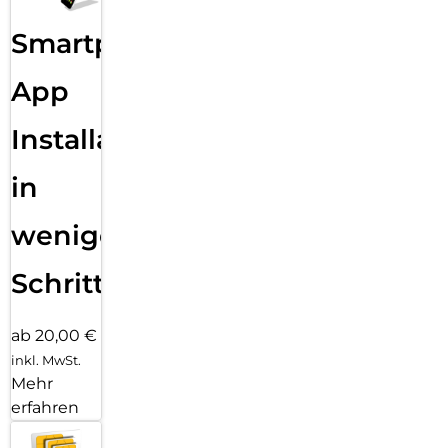
Sende eine Textnachricht, nimm einen Anruf an, hör Musik,
Smartphone
verwende Siri und erhalte Mitteilungen. Die Series 11 (GPS)
funktioniert mit deinem iPhone und im WLAN, damit du in
Verbindung bleibst.
App
Installation
in
wenigen
Schritten
ab 20,00 €
inkl. MwSt.
Mehr
erfahren