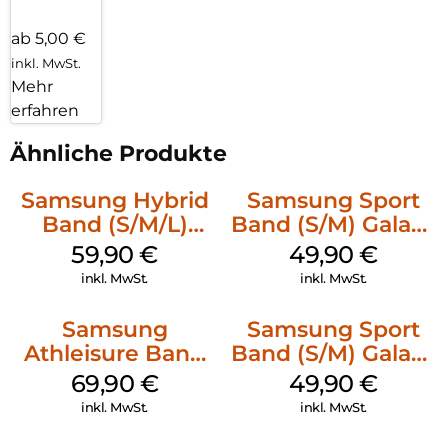
ab 5,00 €
inkl. MwSt.
Mehr
erfahren
Ähnliche Produkte
Samsung Hybrid
Samsung Sport
Band (S/M/L)
Band (S/M) Galaxy
Galaxy
Watch8/Watch8
59,90
€
49,90
€
Watch8/Watch8
Classic White
inkl. MwSt.
inkl. MwSt.
Classic Blue
Samsung
Samsung Sport
Athleisure Band
Band (S/M) Galaxy
(M/L) Galaxy
Watch8/Watch8
69,90
€
49,90
€
Watch8/Watch8
Classic Graphite
inkl. MwSt.
inkl. MwSt.
Classic Graphite