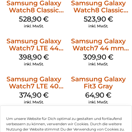
Samsung Galaxy
Samsung Galaxy
Watch8 Classic
Watch8 Classic
Black
White
528,90
€
523,90
€
inkl. MwSt.
inkl. MwSt.
Samsung Galaxy
Samsung Galaxy
Watch7 LTE 44
Watch7 44 mm
mm Silver
Silver
398,90
€
309,90
€
inkl. MwSt.
inkl. MwSt.
Samsung Galaxy
Samsung Galaxy
Watch7 LTE 40
Fit3 Gray
mm Cream
374,90
€
64,90
€
inkl. MwSt.
inkl. MwSt.
Um unsere Website für Dich optimal zu gestalten und fortlaufend
verbessern zu können, verwenden wir Cookies. Durch die weitere
Nutzung der Website stimmst Du der Verwendung von Cookies zu.