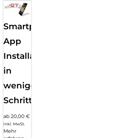
Zeig deinen ganz eigenen Style mit vielen verschiedenen,
einfach anpassbaren Zifferblättern und einer großen Auswahl
an Armbändern in unterschiedlichen Farben, Stilen und
Materialien.
Smartphone
App
Installation
in
wenigen
Schritten
ab 20,00 €
inkl. MwSt.
Mehr