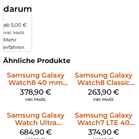
darum!
ab 5,00 €
inkl. MwSt.
Mehr
erfahren
Ähnliche Produkte
Samsung Galaxy
Samsung Galaxy
Watch8 40 mm
Watch8 Classic
Silver
White
378,90
€
263,90
€
inkl. MwSt.
inkl. MwSt.
Samsung Galaxy
Samsung Galaxy
Watch Ultra
Watch7 LTE 40
Titanium White
mm Cream
684,90
€
374,90
€