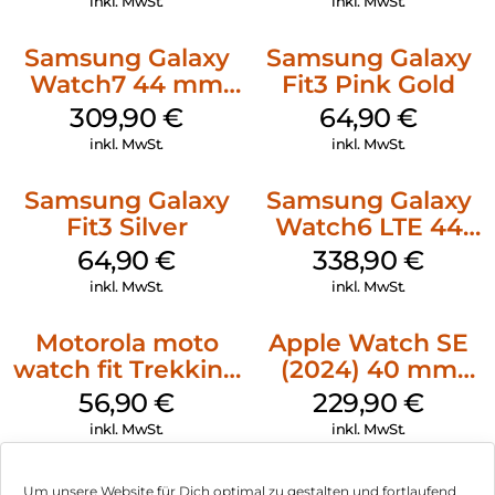
inkl. MwSt.
inkl. MwSt.
Samsung Galaxy
Samsung Galaxy
Watch7 44 mm
Fit3 Pink Gold
Silver
309,90
€
64,90
€
inkl. MwSt.
inkl. MwSt.
Samsung Galaxy
Samsung Galaxy
Fit3 Silver
Watch6 LTE 44
mm Graphite
64,90
€
338,90
€
inkl. MwSt.
inkl. MwSt.
Motorola moto
Apple Watch SE
watch fit Trekking
(2024) 40 mm
Green
GPS
56,90
€
229,90
€
(Sportarmband
inkl. MwSt.
inkl. MwSt.
Polarstern S/M)
Polarstern
Um unsere Website für Dich optimal zu gestalten und fortlaufend