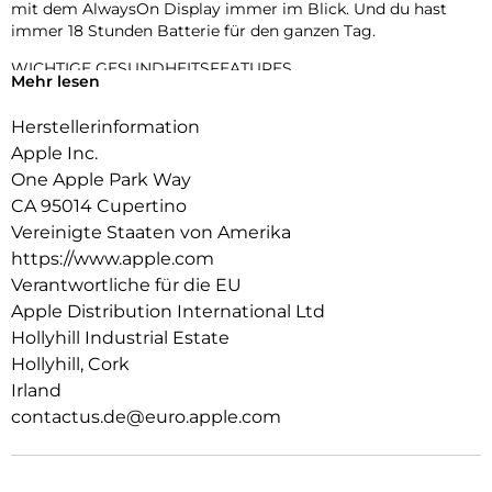
mit dem AlwaysOn Display immer im Blick. Und du hast
immer 18 Stunden Batterie für den ganzen Tag.
WICHTIGE GESUNDHEITSFEATURES.
Mehr lesen
Die Temperaturerkennung ermöglicht umfangreichere
Insights in der Vitalzeichen App1 und rückblickende
Herstellerinformation
Ovulationsschätzungen in der Zyklusprotokoll App. Du
Apple Inc.
bekommst einen täglichen Schlafindex, Mitteilungen bei
Schlafapnoe und kannst dich benachrichtigen lassen, wenn
One Apple Park Way
du eine ungewöhnlich hohe oder niedrige Herzfrequenz oder
CA 95014 Cupertino
einen unregelmäßigen Herzrhythmus hast.
Vereinigte Staaten von Amerika
https://www.apple.com
RICHTIG GUTE BATTERIELAUFZEIT.
Mit 18 Stunden Batterielaufzeit für den ganzen Tag kannst du
Verantwortliche für die EU
noch mehr machen. Du lädst doppelt so schnell wie bei der
Apple Distribution International Ltd
SE 27 und nach nur 15 Minuten laden hält die Batterie bis zu
Hollyhill Industrial Estate
8 Stunden lang.
Hollyhill, Cork
ALWAYS-ON DISPLAY.
Irland
Jetzt siehst du die Uhrzeit und das Zifferblatt, ohne deine
contactus.de@euro.apple.com
Hand zu heben, um das Display zu aktivieren.
STARK FÜR DEINE FITNESS.
Die SE 3 gibt dir unzählige Möglichkeiten, deine Trainings zu