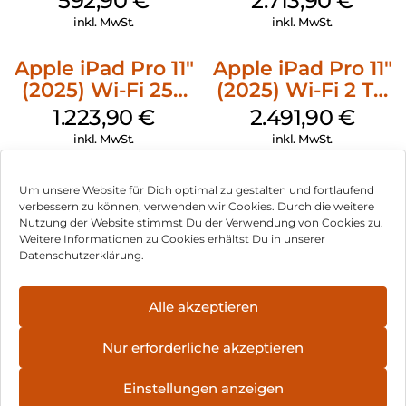
592,90
€
2.713,90
€
Standardglas
inkl. MwSt.
inkl. MwSt.
Space Schwarz
Apple iPad Pro 11″
Apple iPad Pro 11″
(2025) Wi-Fi 256
(2025) Wi-Fi 2 TB
GB Standardglas
Standardglas
1.223,90
€
2.491,90
€
Space Schwarz
Space Schwarz
inkl. MwSt.
inkl. MwSt.
Um unsere Website für Dich optimal zu gestalten und fortlaufend
verbessern zu können, verwenden wir Cookies. Durch die weitere
Nutzung der Website stimmst Du der Verwendung von Cookies zu.
Impressum
Weitere Informationen zu Cookies erhältst Du in unserer
Datenschutzerklärung.
AGB
Datenschutz
Alle akzeptieren
Können wir Dir behilflich sein?
Vertrag widerrufen
Nur erforderliche akzeptieren
Hinweis zur Batterieentsorgung
Einstellungen anzeigen
Newsletter