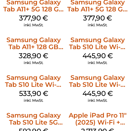
Samsung Galaxy
Samsung Galaxy
Tab A11+ 5G 128 GB
Tab A11+ 5G 128 GB
Silver
Gray
377,90
€
377,90
€
inkl. MwSt.
inkl. MwSt.
Samsung Galaxy
Samsung Galaxy
Tab A11+ 128 GB
Tab S10 Lite Wi-Fi
Gray
128 GB Silver
328,90
€
445,90
€
inkl. MwSt.
inkl. MwSt.
Samsung Galaxy
Samsung Galaxy
Tab S10 Lite Wi-Fi
Tab S10 Lite Wi-Fi
256 GB Silver
128 GB Gray
533,90
€
445,90
€
inkl. MwSt.
inkl. MwSt.
Samsung Galaxy
Apple iPad Pro 11″
Tab S10 Lite 5G
(2025) Wi-Fi +
256 GB Gray
Cellular 2 TB