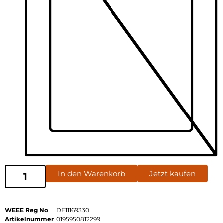
In den Warenkorb
Jetzt kaufen
WEEE Reg No
DE11169330
Artikelnummer
0195950812299