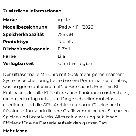
Zusätzliche Informationen
Marke
Apple
Modellbezeichnung
iPad Air 11" (2026)
Speicherkapazität
256 GB
Produkttyp
Tablets
Bildschirmdiagonale
11 Zoll
Farbe
Lila
Verfügbarkeit
sofort verfügbar
Der ultraschnelle M4 Chip mit 50 % mehr gemeinsamem
Systemspeicher bringt eine bessere Performance für alles,
was du gerne auf deinem iPad Air machst. Er ist ein KI
Kraftpaket, der alle KI Features und Funktionen unterstützt,
die du jeden Tag nutzt, um Dinge schneller mühelos zu
erledigen. Und die GPU Architektur sorgt für eine noch
flüssigere, fortschrittlichere Grafik zum Arbeiten, Streamen,
Spielen und Kreativsein. Alles mit einer unglaublichen
Effizienz für eine Batterielaufzeit den ganzen Tag.
Mehr lesen
iPadOS 26 kommt mit Liquid Glass, einem beeindruckenden