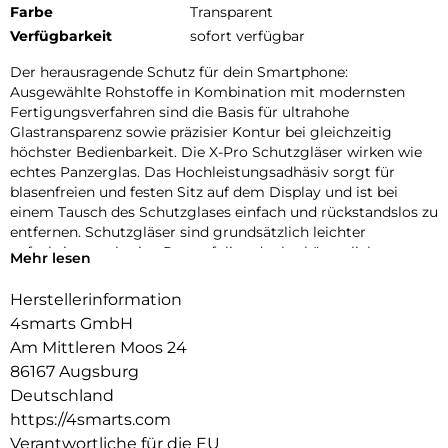
Farbe
Transparent
Verfügbarkeit
sofort verfügbar
Der herausragende Schutz für dein Smartphone:
Ausgewählte Rohstoffe in Kombination mit modernsten
Fertigungsverfahren sind die Basis für ultrahohe
Glastransparenz sowie präzisier Kontur bei gleichzeitig
höchster Bedienbarkeit. Die X-Pro Schutzgläser wirken wie
echtes Panzerglas. Das Hochleistungsadhäsiv sorgt für
blasenfreien und festen Sitz auf dem Display und ist bei
einem Tausch des Schutzglases einfach und rückstandslos zu
entfernen. Schutzgläser sind grundsätzlich leichter
aufzubringen als eine Panzerfolie oder herkömmliche
Mehr lesen
Schutzfolie. Die Gläser der X-Pro Serie sind „Case-friendly“,
d.h. kompatibel mit den gängigen Schutzhüllen.
Herstellerinformation
4smarts GmbH
Frame4smarts:
Mit dem Easy-Assist Montagerahmen geht bei der
Am Mittleren Moos 24
Anbringung des X-Pro Displayschutz „nichts mehr schief”.
86167 Augsburg
Perfekte Positionierung, blitzschnelle Montage – ein
Deutschland
Kinderspiel für alle!
https://4smarts.com
Fullcover4smarts:
Verantwortliche für die EU