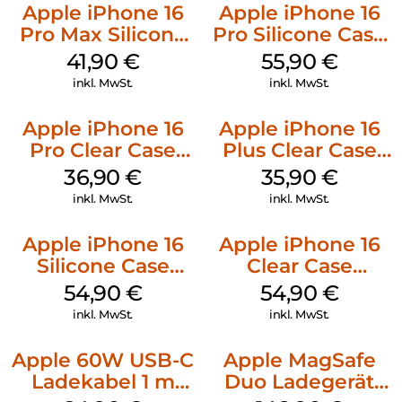
Apple iPhone 16
Apple iPhone 16
Pro Max Silicone
Pro Silicone Case
Case MagSafe
MagSafe Stone
41,90
€
55,90
€
Ultramarine
Gray
inkl. MwSt.
inkl. MwSt.
Apple iPhone 16
Apple iPhone 16
Pro Clear Case
Plus Clear Case
MagSafe
MagSafe
36,90
€
35,90
€
Transparent
Transparent
inkl. MwSt.
inkl. MwSt.
Apple iPhone 16
Apple iPhone 16
Silicone Case
Clear Case
MagSafe Black
MagSafe
54,90
€
54,90
€
Transparent
inkl. MwSt.
inkl. MwSt.
Apple 60W USB-C
Apple MagSafe
Ladekabel 1 m
Duo Ladegerät