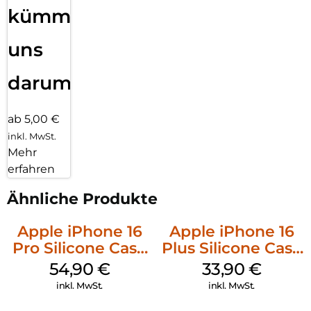
kümmern
uns
darum!
ab 5,00 €
inkl. MwSt.
Mehr
erfahren
Ähnliche Produkte
Apple iPhone 16
Apple iPhone 16
Pro Silicone Case
Plus Silicone Case
MagSafe Black
MagSafe Lake
54,90
€
33,90
€
Green
inkl. MwSt.
inkl. MwSt.