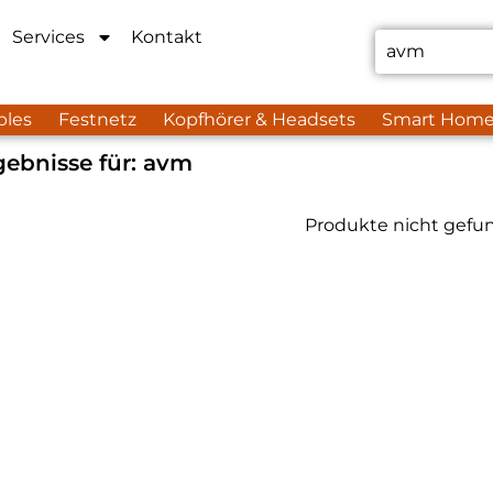
Services
Kontakt
bles
Festnetz
Kopfhörer & Headsets
Smart Hom
ebnisse für:
avm
Produkte nicht gefu