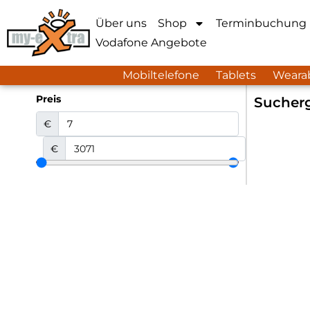
Über uns
Shop
Terminbuchung
Vodafone Angebote
Mobiltelefone
Tablets
Weara
Preis
Sucherg
€
€