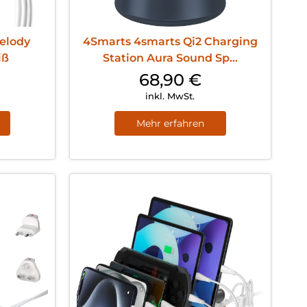
elody
4Smarts 4smarts Qi2 Charging
iß
Station Aura Sound Sp...
68,90
€
inkl. MwSt.
Mehr erfahren