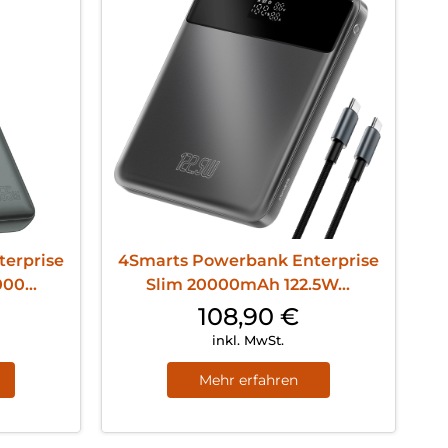
erprise
4Smarts Powerbank Enterprise
00...
Slim 20000mAh 122.5W...
108,90
€
inkl. MwSt.
Mehr erfahren