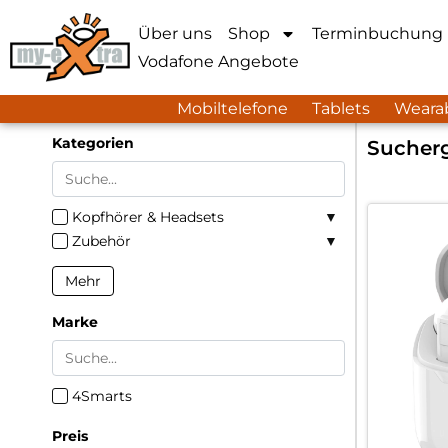
Über uns
Shop
Terminbuchung
Vodafone Angebote
Mobiltelefone
Tablets
Weara
Kategorien
Sucherg
Kopfhörer & Headsets
Zubehör
Mehr
Marke
4Smarts
Preis