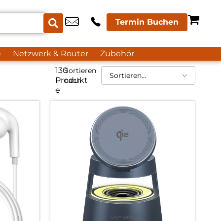
Termin Buchen
e
Netzwerk & Router
Zubehör
130
Sortieren
Produkt
nach
e