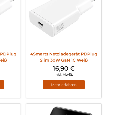
 PDPlug
4Smarts Netzladegerät PDPlug
eiß
Slim 30W GaN 1C Weiß
16,90
€
inkl. MwSt.
Mehr erfahren