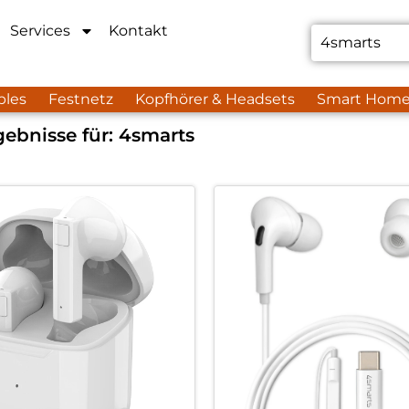
Services
Kontakt
bles
Festnetz
Kopfhörer & Headsets
Smart Hom
ebnisse für:
4smarts