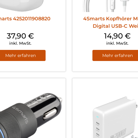
arts 4252011908820
4Smarts Kopfhörer M
Digital USB-C We
37,90
€
14,90
€
inkl. MwSt.
inkl. MwSt.
Mehr erfahren
Mehr erfahren