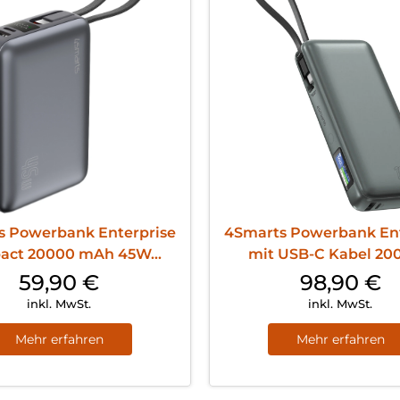
s Powerbank Enterprise
4Smarts Powerbank Ent
ct 20000 mAh 45W...
mit USB-C Kabel 200
59,90
€
98,90
€
inkl. MwSt.
inkl. MwSt.
Mehr erfahren
Mehr erfahren