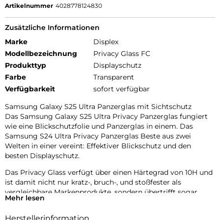
Artikelnummer
4028778124830
Zusätzliche Informationen
Marke
Displex
Modellbezeichnung
Privacy Glass FC
Produkttyp
Displayschutz
Farbe
Transparent
Verfügbarkeit
sofort verfügbar
Samsung Galaxy S25 Ultra Panzerglas mit Sichtschutz
Das Samsung Galaxy S25 Ultra Privacy Panzerglas fungiert
wie eine Blickschutzfolie und Panzerglas in einem. Das
Samsung S24 Ultra Privacy Panzerglas Beste aus zwei
Welten in einer vereint: Effektiver Blickschutz und den
besten Displayschutz.
Das Privacy Glass verfügt über einen Härtegrad von 10H und
ist damit nicht nur kratz-, bruch-, und stoßfester als
vergleichbare Markenprodukte, sondern übertrifft sogar
Mehr lesen
Saphirglas, das bei Luxusuhren eingesetzt wird und einen
Härtegrad von 9H hat.
Herstellerinformation