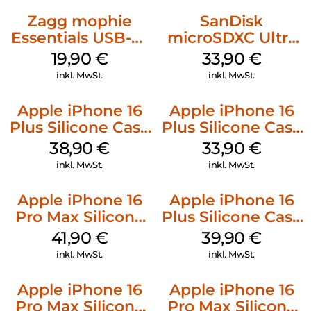
Zagg mophie
SanDisk
Essentials USB-C-
microSDXC Ultra
20W Charger PD
128 GB + Adapter
19,90
€
33,90
€
Weiß
Mobile
inkl. MwSt.
inkl. MwSt.
Apple iPhone 16
Apple iPhone 16
Plus Silicone Case
Plus Silicone Case
MagSafe Denim
MagSafe Lake
38,90
€
33,90
€
Green
inkl. MwSt.
inkl. MwSt.
Apple iPhone 16
Apple iPhone 16
Pro Max Silicone
Plus Silicone Case
Case MagSafe
MagSafe Plum
41,90
€
39,90
€
Ultramarine
inkl. MwSt.
inkl. MwSt.
Apple iPhone 16
Apple iPhone 16
Pro Max Silicone
Pro Max Silicone