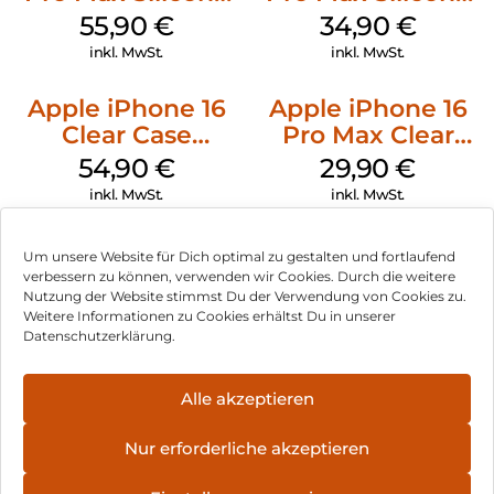
Case MagSafe
Case MagSafe
55,90
€
34,90
€
Stone Gray
Denim
inkl. MwSt.
inkl. MwSt.
Apple iPhone 16
Apple iPhone 16
Clear Case
Pro Max Clear
MagSafe
Case MagSafe
54,90
€
29,90
€
Transparent
Transparent
inkl. MwSt.
inkl. MwSt.
Um unsere Website für Dich optimal zu gestalten und fortlaufend
verbessern zu können, verwenden wir Cookies. Durch die weitere
Nutzung der Website stimmst Du der Verwendung von Cookies zu.
Impressum
Weitere Informationen zu Cookies erhältst Du in unserer
Datenschutzerklärung.
AGB
Datenschutz
Alle akzeptieren
Vertrag widerrufen
Nur erforderliche akzeptieren
Hinweis zur Batterieentsorgung