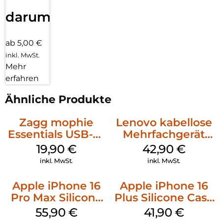
darum!
ab 5,00 €
inkl. MwSt.
Mehr
erfahren
Ähnliche Produkte
Zagg mophie
Lenovo kabellose
Essentials USB-C-
Mehrfachgerät
20W Charger PD
Luna Grey
19,90
€
42,90
€
Weiß
inkl. MwSt.
inkl. MwSt.
Apple iPhone 16
Apple iPhone 16
Pro Max Silicone
Plus Silicone Case
Case MagSafe
MagSafe Stone
55,90
€
41,90
€