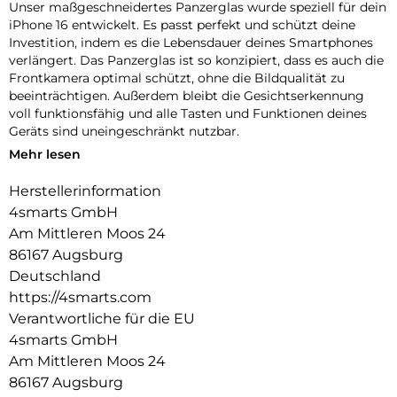
Unser maßgeschneidertes Panzerglas wurde speziell für dein
iPhone 16 entwickelt. Es passt perfekt und schützt deine
Investition, indem es die Lebensdauer deines Smartphones
verlängert. Das Panzerglas ist so konzipiert, dass es auch die
Frontkamera optimal schützt, ohne die Bildqualität zu
beeinträchtigen. Außerdem bleibt die Gesichtserkennung
voll funktionsfähig und alle Tasten und Funktionen deines
Geräts sind uneingeschränkt nutzbar.
Mehr lesen
Einfache Montage:
Unser Second Glass ist nicht nur robust, sondern auch
Herstellerinformation
einfacher zu montieren wie eine Panzerfolie. Mit dem
4smarts GmbH
mitgelieferten Montagerahmen lässt sich das Schutzglas
exakt positionieren und dank des Reinigungssets staubfrei
Am Mittleren Moos 24
anbringen. Und wenn es Zeit ist, das Glas auszutauschen, ist
86167 Augsburg
das genauso einfach. Mit unserem Second Glas erhältst du
Deutschland
einen effektiven und benutzerfreundlichen Schutz für das
https://4smarts.com
Display deines Mobilgeräts.
Verantwortliche für die EU
Kristallklare Qualität:
4smarts GmbH
Der Displayschutz bietet nicht nur optimalen Schutz für dein
Am Mittleren Moos 24
Smartphone, sondern garantiert auch die uneingeschränkte
86167 Augsburg
Nutzung des Touchscreens. Trotz seiner Robustheit bleibt