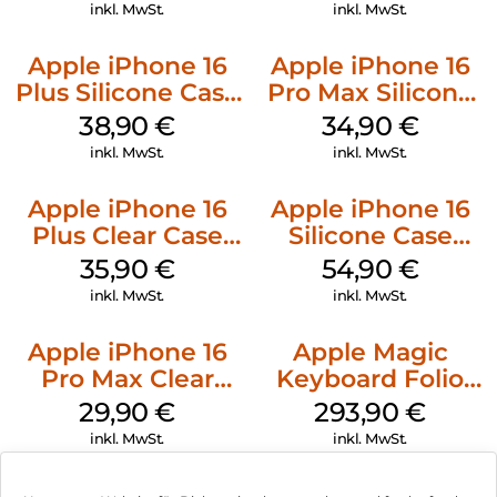
Stone Gray
Gray
inkl. MwSt.
inkl. MwSt.
Apple iPhone 16
Apple iPhone 16
Plus Silicone Case
Pro Max Silicone
MagSafe Denim
Case MagSafe
38,90
€
34,90
€
Denim
inkl. MwSt.
inkl. MwSt.
Apple iPhone 16
Apple iPhone 16
Plus Clear Case
Silicone Case
MagSafe
MagSafe Lake
35,90
€
54,90
€
Transparent
Green
inkl. MwSt.
inkl. MwSt.
Apple iPhone 16
Apple Magic
Pro Max Clear
Keyboard Folio
Case MagSafe
iPad 10.9″ (10.Gen.)
29,90
€
293,90
€
Transparent
Weiß
inkl. MwSt.
inkl. MwSt.