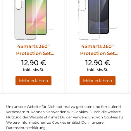
4Smarts 360°
4Smarts 360°
Protection Set
Protection Set
Samsung Galaxy A37
Samsung Galaxy A57
12,90
€
12,90
€
5G Transparent
5G Schwarz
inkl. MwSt.
inkl. MwSt.
Mehr erfahren
Mehr erfahren
1
2
Nächste
Um unsere Website für Dich optimal zu gestalten und fortlaufend
verbessern zu können, verwenden wir Cookies. Durch die weitere
Nutzung der Website stimmst Du der Verwendung von Cookies zu.
Impressum
Weitere Informationen zu Cookies erhältst Du in unserer
Datenschutzerklärung.