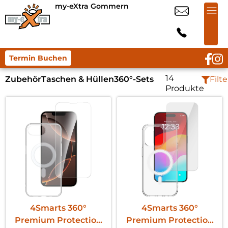
my-eXtra Gommern
Termin Buchen
14
Zubehör
Taschen & Hüllen
360°-Sets
Filte
Produkte
4Smarts 360°
4Smarts 360°
Premium Protection
Premium Protection