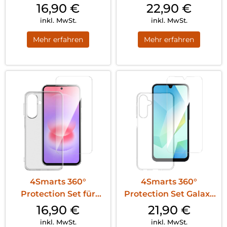
Set für Apple iPhone
Set iPhone 15 Plus
16,90
€
22,90
€
17e/16e MagSafe-
MagSafe Transparent
inkl. MwSt.
inkl. MwSt.
kompatibel
Mehr erfahren
Mehr erfahren
Transparent
4Smarts 360°
4Smarts 360°
Protection Set für
Protection Set Galaxy
Samsung Galaxy A27
A16 Transparent
16,90
€
21,90
€
5G Transparent
inkl. MwSt.
inkl. MwSt.